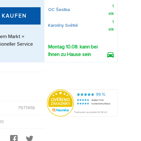
1
OC Šestka
stk
KAUFEN
1
Karolíny Světlé
stk
dem Markt =
ioneller Service
Montag 10.08. kann bei
Ihnen zu Hause sein
79774118
30
: