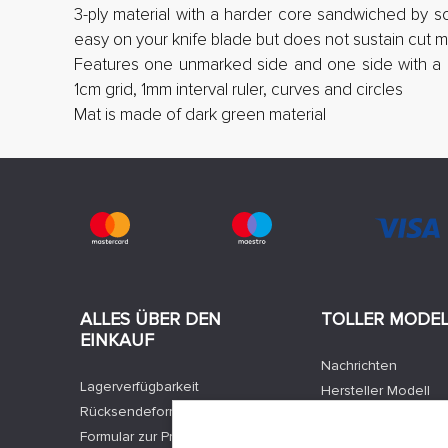
3-ply material with a harder core sandwiched by sof
easy on your knife blade but does not sustain cut m
Features one unmarked side and one side with a 
1cm grid, 1mm interval ruler, curves and circles
Mat is made of dark green material
ALLES ÜBER DEN
TOLLER MODE
EINKAUF
Nachrichten
Lagerverfügbarkeit
Hersteller Modell
Rücksendeformular
Stellenangebote
Formular zur Produktbeschwerde
Kontakte