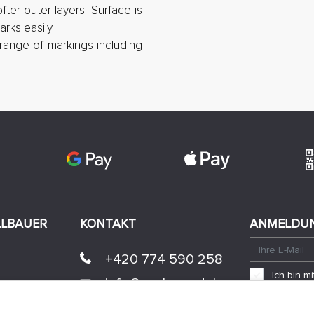
ter outer layers. Surface is
arks easily
range of markings including
LLBAUER
KONTAKT
ANMELDUN
+420 774 590 258
Ich bin 
info@
peckamodel.cz
einverst
STEINGESCHÄFTE