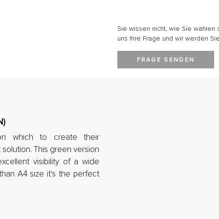
Sie wissen nicht, wie Sie wählen 
uns Ihre Frage und wir werden Sie
FRAGE SENDEN
N)
n which to create their
 solution. This green version
cellent visibility of a wide
than A4 size it's the perfect