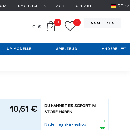
DE
OME
NACHRICHTEN
AGB
KONTAKTE
0
11
ANMELDEN
0 €
UP-MODELLE
SPIELZEUG
ANDERE
DU KANNST ES SOFORT IM
10,61 €
STORE HABEN:
1
Nademlejnská - eshop
stk