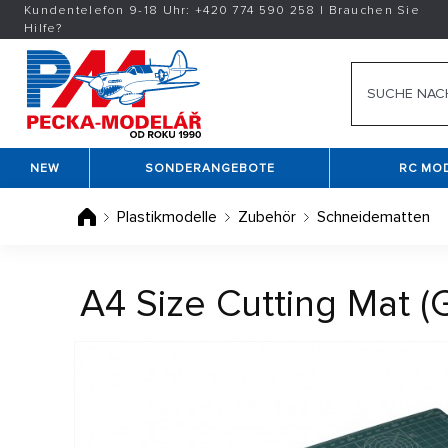
Kundentelefon 9-18 Uhr:
+420
774 590 258
|
Brauchen Sie
Hilfe?
NEW
SONDERANGEBOTE
RC MO
Plastikmodelle
Zubehör
Schneidematten
A4 Size Cutting Mat (