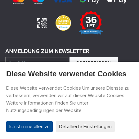
ANMELDUNG ZUM NEWSLETTER
REGISTRIEREN
Diese Website verwendet Cookies
Ich bin mit der Verarbeitung der personenbezogenen Daten
einverstanden
Diese Website verwendet Cookies Um unsere Dienste zu
verbessern, verwenden wir auf dieser Website Cookies.
Weitere Informationen finden Sie unter
Nutzungsbedingungen der Website..
KONTAKT
+420 774 590 258
Ich stimme allen zu
Detaillierte Einstellungen
info@
peckamodel.cz