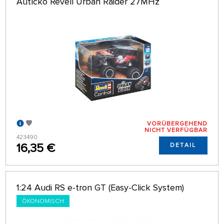
Autíčko Revell Urban Raider 27MHz
VORÜBERGEHEND
NICHT VERFÜGBAR
423490
16,35 €
DETAIL
1:24 Audi RS e-tron GT (Easy-Click System)
ÖKONOMISCH