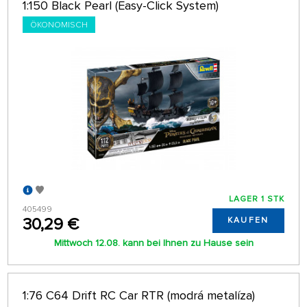
1:150 Black Pearl (Easy-Click System)
ÖKONOMISCH
LAGER 1 STK
405499
30,29 €
KAUFEN
Mittwoch 12.08. kann bei Ihnen zu Hause sein
1:76 C64 Drift RC Car RTR (modrá metalíza)