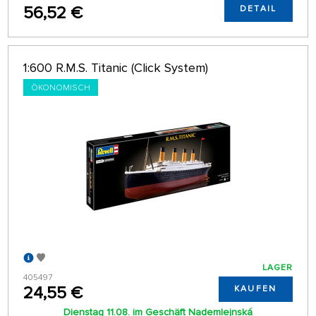
56,52 €
DETAIL
1:600 R.M.S. Titanic (Click System)
ÖKONOMISCH
LAGER
405497
24,55 €
KAUFEN
Dienstag 11.08. im Geschäft Nademlejnská