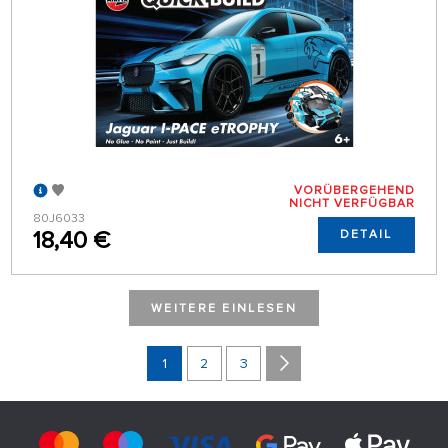
VORÜBERGEHEND
NICHT VERFÜGBAR
80J6033
18,40 €
DETAIL
WEITERE EINLESEN
1
2
3