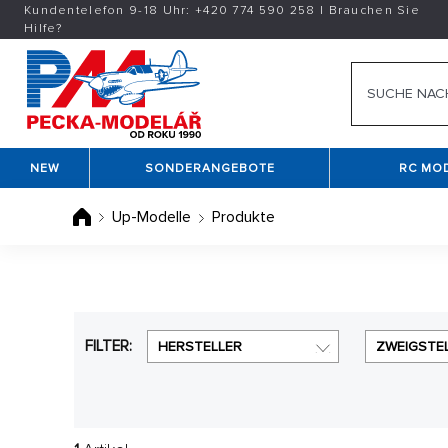
Kundentelefon 9-18 Uhr:
+420
774 590 258
|
Brauchen Sie
Hilfe?
NEW
SONDERANGEBOTE
RC MO
Up-Modelle
Produkte
FILTER:
HERSTELLER
ZWEIGSTE