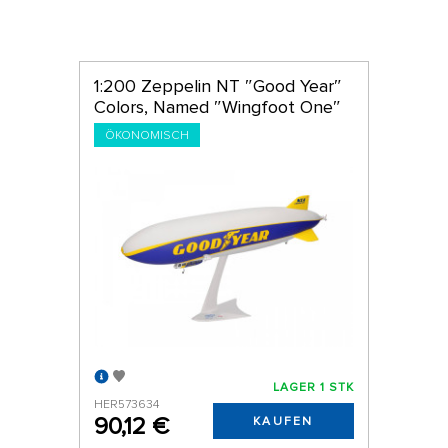
1:200 Zeppelin NT ″Good Year″
Colors, Named ″Wingfoot One″
ÖKONOMISCH
LAGER 1 STK
HER573634
90,12 €
KAUFEN