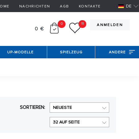
DE
OME
NACHRICHTEN
AGB
KONTAKTE
0
11
ANMELDEN
0 €
UP-MODELLE
SPIELZEUG
ANDERE
SORTIEREN:
NEUESTE
32 AUF SEITE