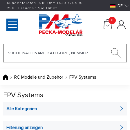
Kundentelefon 9-18 Uhr:
+420
774 590
DE
258
|
Brauchen Sie Hilfe?
0
RC Modelle und Zubehör
FPV Systems
FPV Systems
Alle Kategorien
FPV Kameras
Filterung anzeigen