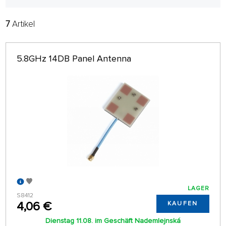
FPV Monitor und Videobrillen
7
Artikel
FILTER:
HERSTELLER
FPV Zubehör
5.8GHz 14DB Panel Antenna
ZWEIGSTELLE
nur auf Lager
SORTIEREN:
MEISTVERKAUFT
32 AUF SEITE
LAGER
S8412
4,06 €
KAUFEN
Dienstag 11.08. im Geschäft Nademlejnská