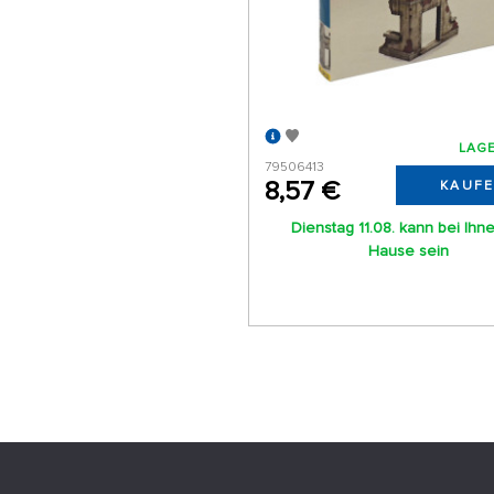
LAGE
79506413
8,57 €
KAUF
Dienstag 11.08. kann bei Ihn
Hause sein