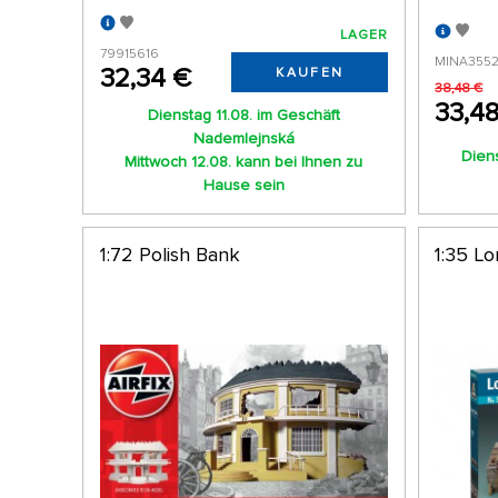
LAGER
79915616
MINA355
32,34 €
KAUFEN
38,48 €
33,4
Dienstag 11.08. im Geschäft
Nademlejnská
Diens
Mittwoch 12.08. kann bei Ihnen zu
Hause sein
1:72 Polish Bank
1:35 L