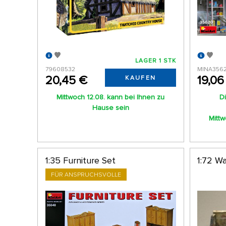
LAGER 1 STK
79608532
MINA356
20,45 €
19,06
KAUFEN
Mittwoch 12.08. kann bei Ihnen zu
Di
Hause sein
Mittw
1:35 Furniture Set
1:72 Wa
FÜR ANSPRUCHSVOLLE