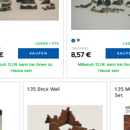
LAGER 1 STK
LAG
0
79506087
€
8,57 €
KAUFEN
KAUF
och 12.08. kann bei Ihnen zu
Mittwoch 12.08. kann bei Ih
Hause sein
Hause sein
1:35 Brick Wall
1:35 M
Set