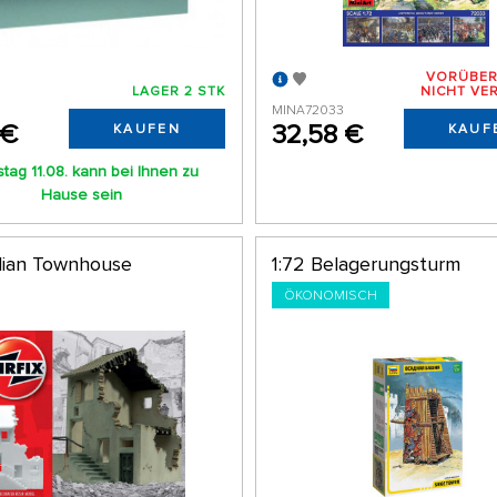
VORÜBE
LAGER 2 STK
NICHT VE
MINA72033
 €
32,58 €
KAUFEN
KAUF
tag 11.08. kann bei Ihnen zu
Hause sein
alian Townhouse
1:72 Belagerungsturm
ÖKONOMISCH