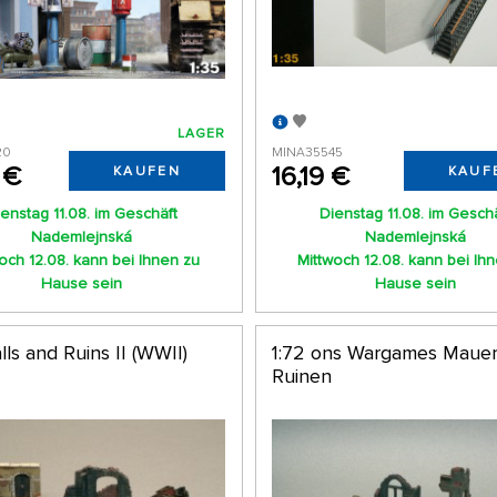
LAGER
20
MINA35545
 €
16,19 €
KAUFEN
KAUF
enstag 11.08. im Geschäft
Dienstag 11.08. im Gesch
Nademlejnská
Nademlejnská
och 12.08. kann bei Ihnen zu
Mittwoch 12.08. kann bei Ih
Hause sein
Hause sein
lls and Ruins II (WWII)
1:72 ons Wargames Maue
Ruinen