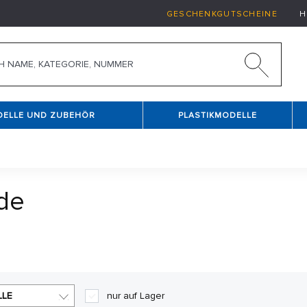
GESCHENKGUTSCHEINE
H
DELLE UND ZUBEHÖR
PLASTIKMODELLE
de
nelles Beleben. Füllen Sie es wie ein Gebäude oder einem g
LLE
nur auf Lager