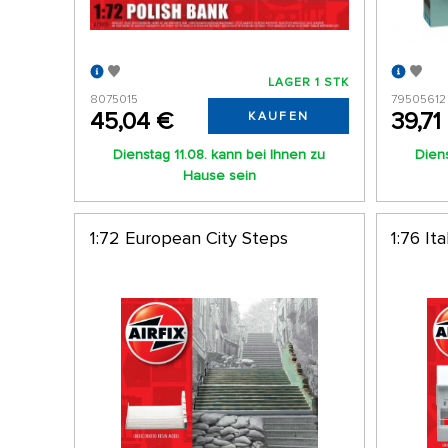
LAGER 1 STK
8075015
79505612
45,04 €
39,71
KAUFEN
Dienstag 11.08. kann bei Ihnen zu
Diens
Hause sein
1:72 European City Steps
1:76 It