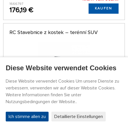
1666797
176,19 €
KAUFEN
RC Stavebnice z kostek – terénní SUV
Diese Website verwendet Cookies
Diese Website verwendet Cookies Um unsere Dienste zu
verbessern, verwenden wir auf dieser Website Cookies.
Weitere Informationen finden Sie unter
Nutzungsbedingungen der Website..
VORÜBERGEHEND
NICHT VERFÜGBAR
DEC6106W
170,04 €
DETAIL
Ich stimme allen zu
Detaillierte Einstellungen