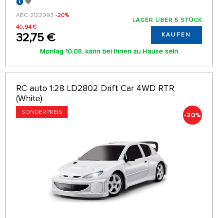
ABC-2122093
-20%
LAGER ÜBER 5 STÜCK
40,94 €
32,75 €
KAUFEN
Montag 10.08. kann bei Ihnen zu Hause sein
RC auto 1:28 LD2802 Drift Car 4WD RTR
(White)
SONDERPREIS
-20%