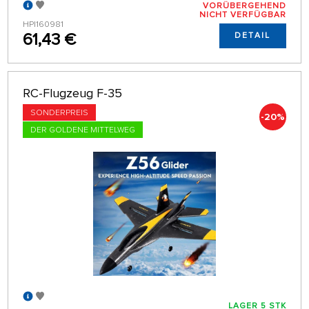
VORÜBERGEHEND
NICHT VERFÜGBAR
HPI160981
61,43 €
DETAIL
RC-Flugzeug F-35
SONDERPREIS
-20%
DER GOLDENE MITTELWEG
LAGER 5 STK