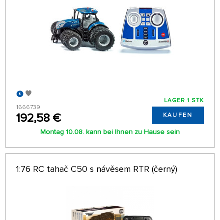
LAGER 1 STK
1666739
192,58 €
KAUFEN
Montag 10.08. kann bei Ihnen zu Hause sein
1:76 RC tahač C50 s návěsem RTR (černý)