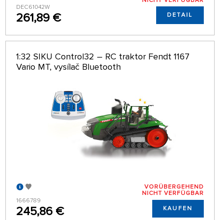
NICHT VERFÜGBAR
DEC61042W
261,89 €
DETAIL
1:32 SIKU Control32 – RC traktor Fendt 1167
Vario MT, vysílač Bluetooth
VORÜBERGEHEND
NICHT VERFÜGBAR
1666789
245,86 €
KAUFEN