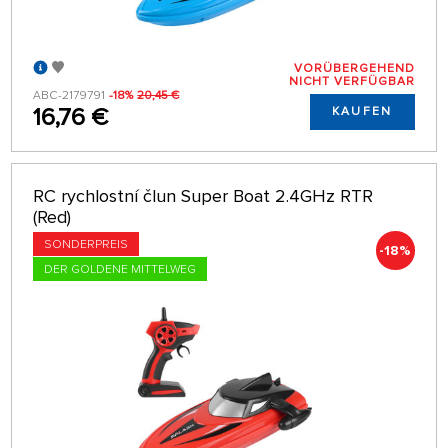
VORÜBERGEHEND
NICHT VERFÜGBAR
ABC-2179791
-18%
20,45 €
16,76 €
KAUFEN
RC rychlostní člun Super Boat 2.4GHz RTR
(Red)
SONDERPREIS
-18%
DER GOLDENE MITTELWEG