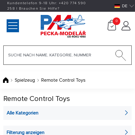
Kundentelefon 9-18 Uhr:
+420
774 590
DE
258
|
Brauchen Sie Hilfe?
0
Spielzeug
Remote Control Toys
Remote Control Toys
Alle Kategorien
Remote Controlled Cars
Filterung anzeigen