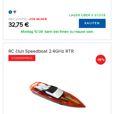
LAGER ÜBER 5 STÜCK
ABC-2176190
-20%
40,94 €
32,75 €
KAUFEN
Montag 10.08. kann bei Ihnen zu Hause sein
RC člun Speedboat 2.4GHz RTR
SONDERPREIS
-18%