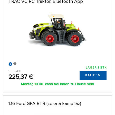
TRAC VC RC Traktor, Bluetooth App
LAGER 1 STK
1666788
225,37 €
KAUFEN
Montag 10.08. kann bei Ihnen zu Hause sein
1:16 Ford GPA RTR (zelená kamufláž)