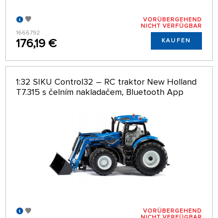
VORÜBERGEHEND
NICHT VERFÜGBAR
1666792
176,19 €
KAUFEN
1:32 SIKU Control32 – RC traktor New Holland
T7.315 s čelním nakladačem, Bluetooth App
VORÜBERGEHEND
NICHT VERFÜGBAR