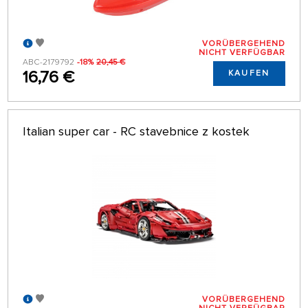
VORÜBERGEHEND
NICHT VERFÜGBAR
ABC-2179792
-18%
20,45 €
16,76 €
KAUFEN
Italian super car - RC stavebnice z kostek
VORÜBERGEHEND