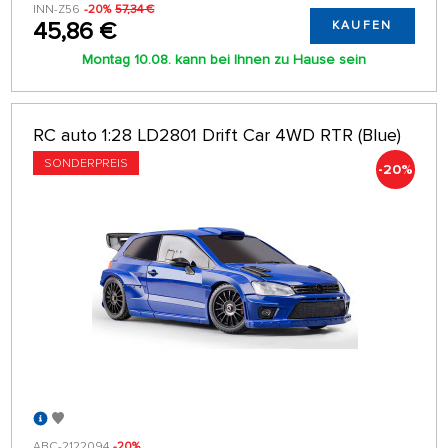
INN-Z56
-20%
57,34 €
45,86 €
KAUFEN
Montag 10.08. kann bei Ihnen zu Hause sein
RC auto 1:28 LD2801 Drift Car 4WD RTR (Blue)
SONDERPREIS
-20%
ABC-2122094
-20%