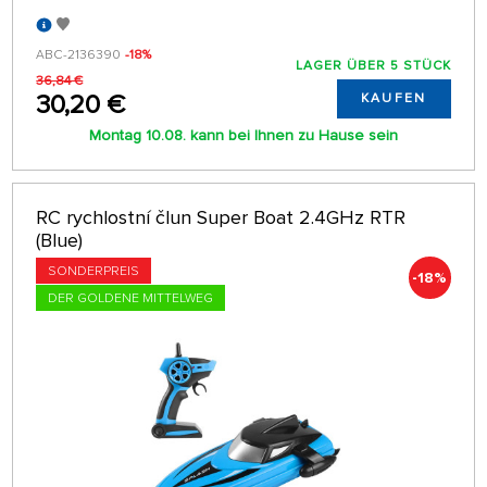
ABC-2136390
-18%
LAGER ÜBER 5 STÜCK
36,84 €
30,20 €
KAUFEN
Montag 10.08. kann bei Ihnen zu Hause sein
RC rychlostní člun Super Boat 2.4GHz RTR
(Blue)
SONDERPREIS
-18%
DER GOLDENE MITTELWEG