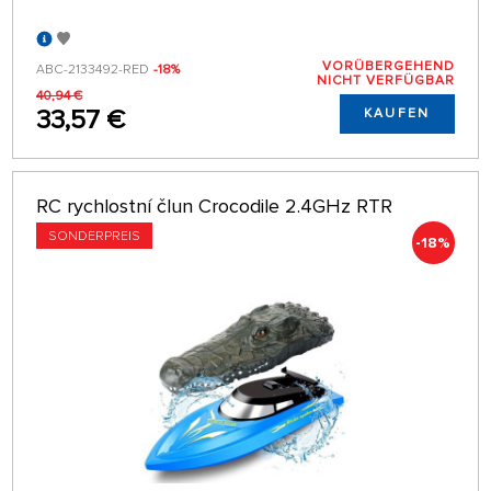
VORÜBERGEHEND
ABC-2133492-RED
-18%
NICHT VERFÜGBAR
40,94 €
33,57 €
KAUFEN
RC rychlostní člun Crocodile 2.4GHz RTR
SONDERPREIS
-18%