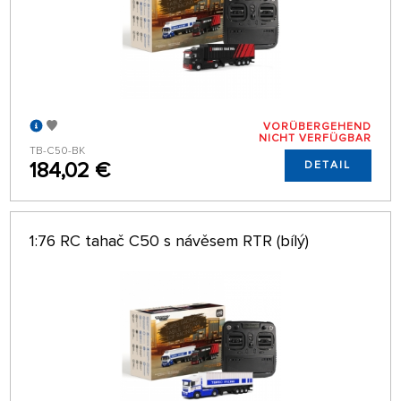
VORÜBERGEHEND
NICHT VERFÜGBAR
TB-C50-BK
184,02 €
DETAIL
1:76 RC tahač C50 s návěsem RTR (bílý)