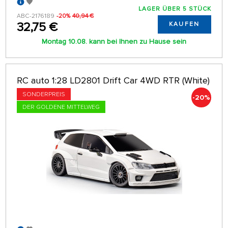
LAGER ÜBER 5 STÜCK
ABC-2176189
-20%
40,94 €
32,75 €
KAUFEN
Montag 10.08. kann bei Ihnen zu Hause sein
RC auto 1:28 LD2801 Drift Car 4WD RTR (White)
SONDERPREIS
-20%
DER GOLDENE MITTELWEG