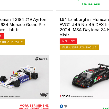
Hause sein
oleman TG184 #19 Ayrton
1:64 Lamborghini Huracá
1984 Monaco Grand Prix
EVO2 #45 No. 45 DEX Im
ce - blistr
2024 IMSA Daytona 24 H
blistr
T
NEUHEIT
NSPRUCHSVOLLE
FÜR ANSPRUCHSVOLLE
VORÜBERGEHEND
NICHT VERFÜGBAR
LAG