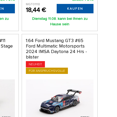
MGT01118
18,44 €
EN
KAUFEN
nen zu
Dienstag 11.08. kann bei Ihnen zu
Hause sein
#11
1:64 Ford Mustang GT3 #65
 Stage
Ford Multimatic Motorsports
2024 IMSA Daytona 24 Hrs -
blister
NEUHEIT
FÜR ANSPRUCHSVOLLE