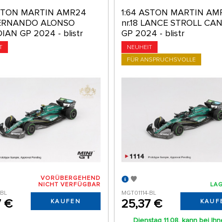
ASTON MARTIN AMR24
1:64 ASTON MARTIN AM
 FERNANDO ALONSO
nr.18 LANCE STROLL CA
AN GP 2024 - blistr
GP 2024 - blistr
T
NEUHEIT
FÜR ANSPRUCHSVOLLE
VORÜBERGEHEND
NICHT VERFÜGBAR
LAG
-BL
MGT01114-BL
7 €
25,37 €
KAUFEN
KAUF
Dienstag 11.08. kann bei Ih