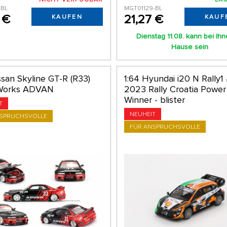
-BL
MGT01129-BL
 €
21,27 €
KAUFEN
KAUF
Dienstag 11.08. kann bei Ih
Hause sein
ssan Skyline GT-R (R33)
1:64 Hyundai i20 N Rally1 
 Works ADVAN
2023 Rally Croatia Power
Winner - blister
T
NEUHEIT
NSPRUCHSVOLLE
FÜR ANSPRUCHSVOLLE