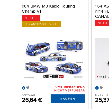
1:64 BMW M3 Kaido Touring
1:64 
Champ V1
nr.14
CANADI
NEUHEIT
NEUHEI
FÜR ANSPRUCHSVOLLE
VORÜBERGEHEND
NICHT VERFÜGBAR
KHMG223
MGT01113
26,64 €
25,3
KAUFEN