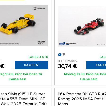
LAGER 4 STK
LAG
8
BBRFER64022
 €
30,74 €
KAUFEN
KAUF
ag 10.08. kann bei Ihnen zu
Montag 10.08. kann bei Ihn
Hause sein
Hause sein
ssan Silvia (S15) LB-Super
1:64 Porsche 911 GT3 R #
ette #555 Team MINI GT
Racing 2025 IMSA Petit 
y Walk 2025 Formula Drift
Mans