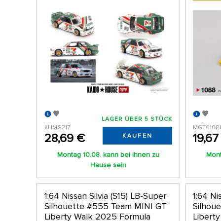
LAGER ÜBER 5 STÜCK
KHMG217
MGT0108
28,69 €
19,67
KAUFEN
Montag 10.08. kann bei Ihnen zu
Mont
Hause sein
1:64 Nissan Silvia (S15) LB-Super
1:64 Ni
Silhouette #555 Team MINI GT
Silhou
Liberty Walk 2025 Formula
Libert