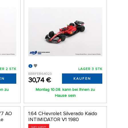
ER 2 STK
LAGER 3 STK
BBRFER64023
30,74 €
EN
KAUFEN
en zu
Montag 10.08. kann bei Ihnen zu
Hause sein
77 AO
1:64 CHevrolet Silverado Kaido
Le
INTIMIDATOR V1 1980
NEUHEIT