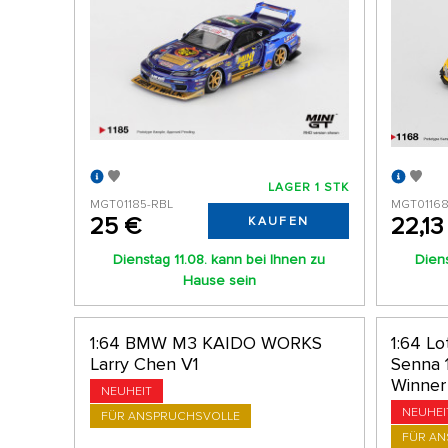
LAGER 1 STK
MGT01185-RBL
MGT01168
25 €
22,13
KAUFEN
Dienstag 11.08. kann bei Ihnen zu
Diens
Hause sein
1:64 BMW M3 KAIDO WORKS
1:64 L
Larry Chen V1
Senna 
Winner
NEUHEIT
NEUHEI
FÜR ANSPRUCHSVOLLE
FÜR A