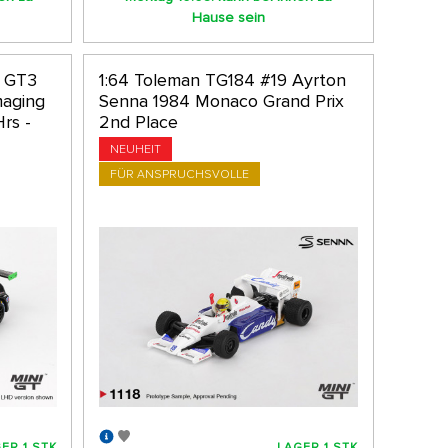
Hause sein
n GT3
1:64 Toleman TG184 #19 Ayrton
aging
Senna 1984 Monaco Grand Prix
rs -
2nd Place
NEUHEIT
FÜR ANSPRUCHSVOLLE
ER 1 STK
LAGER 1 STK