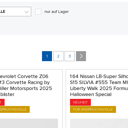
LLE
nur auf Lager
1
2
3
hevrolet Corvette Z06
1:64 Nissan LB-Super Silh
#3 Corvette Racing by
S15 SILVIA #555 Team M
Miller Motorsports 2025
Liberty Walk 2025 Formul
blister
Halloween Special
T
NEUHEIT
NSPRUCHSVOLLE
FÜR ANSPRUCHSVOLLE