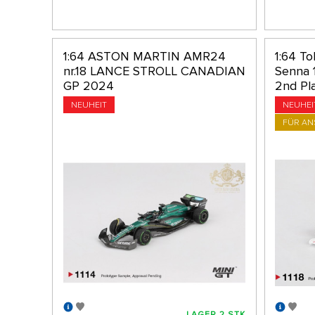
1:64 ASTON MARTIN AMR24
1:64 T
nr.18 LANCE STROLL CANADIAN
Senna 
GP 2024
2nd Pla
NEUHEIT
NEUHEI
FÜR A
LAGER 2 STK