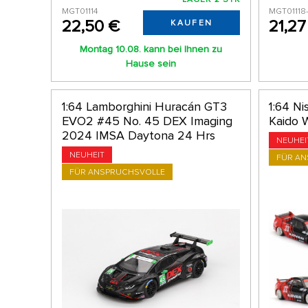
MGT01114
MGT01118
22,50 €
21,27
KAUFEN
Montag 10.08. kann bei Ihnen zu
Hause sein
1:64 Lamborghini Huracán GT3
1:64 Ni
EVO2 #45 No. 45 DEX Imaging
Kaido
2024 IMSA Daytona 24 Hrs
NEUHEI
NEUHEIT
FÜR A
FÜR ANSPRUCHSVOLLE