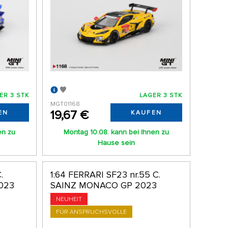
ER 3 STK
LAGER 3 STK
MGT01168
19,67 €
EN
KAUFEN
en zu
Montag 10.08. kann bei Ihnen zu
Hause sein
.
1:64 FERRARI SF23 nr.55 C.
023
SAINZ MONACO GP 2023
NEUHEIT
FÜR ANSPRUCHSVOLLE