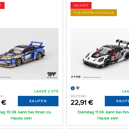
T
NEUHEIT
FÜR ANSPRUCHSVOLLE
LAGER 2 STK
LAG
-R
MGT01143
 €
22,91 €
KAUFEN
KAUF
ag 10.08. kann bei Ihnen zu
Dienstag 11.08. kann bei Ih
Hause sein
Hause sein