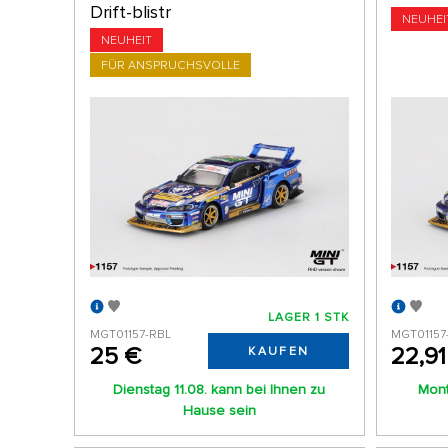
Drift-blistr
NEUHEI
NEUHEIT
FÜR ANSPRUCHSVOLLE
LAGER 1 STK
MGT01157-RBL
MGT01157
25 €
22,91
KAUFEN
Dienstag 11.08. kann bei Ihnen zu
Mont
Hause sein