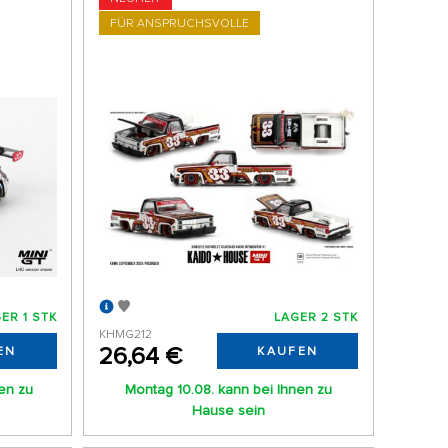
FÜR ANSPRUCHSVOLLE
ER 1 STK
LAGER 2 STK
KHMG212
26,64 €
EN
KAUFEN
nen zu
Montag 10.08. kann bei Ihnen zu
Hause sein