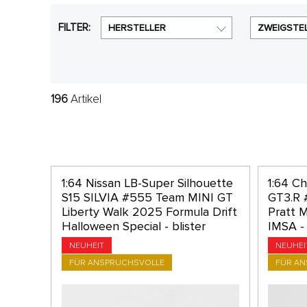
FILTER:
HERSTELLER
ZWEIGSTE
196
Artikel
1:64 Nissan LB-Super Silhouette
1:64 C
S15 SILVIA #555 Team MINI GT
GT3.R 
Liberty Walk 2025 Formula Drift
Pratt 
Halloween Special - blister
IMSA - 
NEUHEIT
NEUHEI
FÜR ANSPRUCHSVOLLE
FÜR A