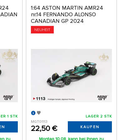
R24
1:64 ASTON MARTIN AMR24
NADIAN
nr.14 FERNANDO ALONSO
CANADIAN GP 2024
NEUHEIT
ER 1 STK
LAGER 2 STK
MGT01113
22,50 €
EN
KAUFEN
nen zu
Montag 10.08. kann bei Ihnen zu