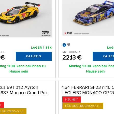
LAGER 1 STK
LAG
-BL
MGT01185-R
 €
22,13 €
KAUFEN
KAUF
tag 11.08. kann bei Ihnen zu
Montag 10.08. kann bei Ihn
Hause sein
Hause sein
otus 99T #12 Ayrton
1:64 FERRARI SF23 nr.16 C
1987 Monaco Grand Prix
LECLERC MONACO GP 2
NEUHEIT
T
FÜR ANSPRUCHSVOLLE
NSPRUCHSVOLLE