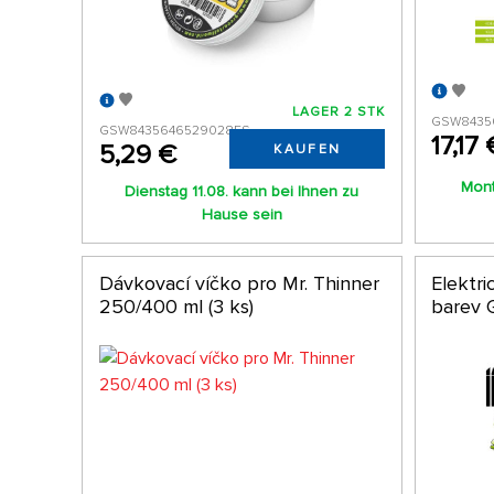
LAGER 2 STK
GSW8435
GSW8435646529028ES
17,17 
5,29 €
KAUFEN
Mont
Dienstag 11.08. kann bei Ihnen zu
Hause sein
Dávkovací víčko pro Mr. Thinner
Elektri
250/400 ml (3 ks)
barev 