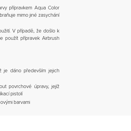
rvy přípravkem Aqua Color
abraňuje mimo jiné zasychání
oužití. V případě, že došlo k
te použít přípravek Airbrush
 je dáno především jejich
out povrchové úpravy, jejíž
kací pistolí
lovými barvami