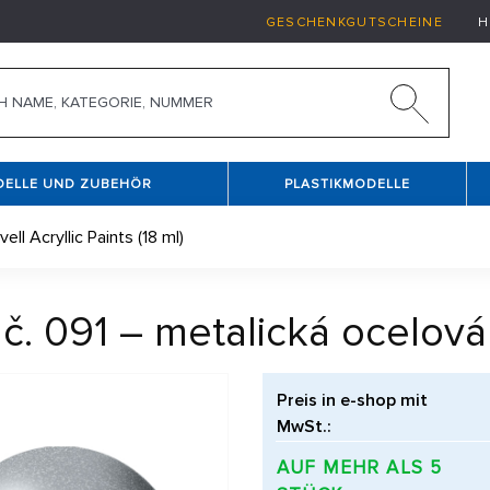
GESCHENKGUTSCHEINE
H
DELLE UND ZUBEHÖR
PLASTIKMODELLE
vell Acryllic Paints (18 ml)
č. 091 – metalická ocelová 
Preis in e-shop mit
MwSt.:
AUF MEHR ALS 5