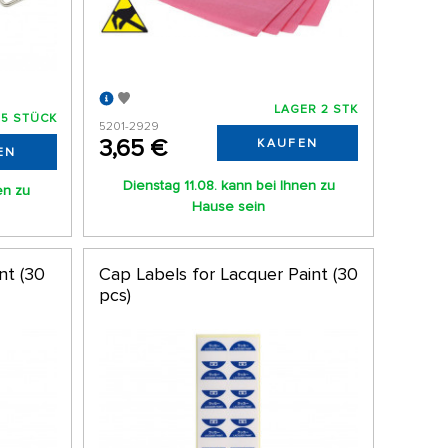
LAGER 2 STK
 5 STÜCK
5201-2929
3,65 €
KAUFEN
EN
Dienstag 11.08. kann bei Ihnen zu
en zu
Hause sein
nt (30
Cap Labels for Lacquer Paint (30
pcs)