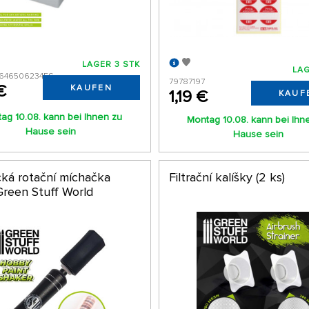
LAGER 3 STK
LAG
646506234ES
79787197
€
KAUFEN
1,19 €
KAUF
ag 10.08. kann bei Ihnen zu
Montag 10.08. kann bei Ihn
Hause sein
Hause sein
cká rotační míchačka
Filtrační kalíšky (2 ks)
Green Stuff World