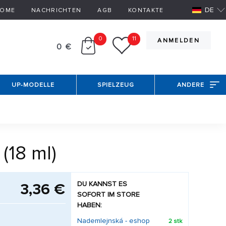
DE
OME
NACHRICHTEN
AGB
KONTAKTE
0
11
ANMELDEN
0 €
UP-MODELLE
SPIELZEUG
ANDERE
(18 ml)
DU KANNST ES
3,36 €
SOFORT IM STORE
HABEN:
Nademlejnská - eshop
2 stk