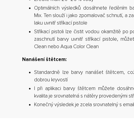
Optimálních výsledků dosáhnete ředěním ba
Mix. Ten slouží i jako zpomalovač schnutí, a z
laku uvnitř stříkací pistole
Stříkací pistoli lze čistit vodou okamžitě po p
zaschnutí barvy uvnitř stříkací pistole, může
Clean nebo Aqua Color Clean
Nanášení štětcem:
Standardně lze barvy nanášet štětcem, což
dobrou kryvostí
I při aplikaci barvy štětcem můžete dosáhn
kvalita je srovnatelná s nátěry provedenými stří
Konečný výsledek je zcela srovnatelný s emai