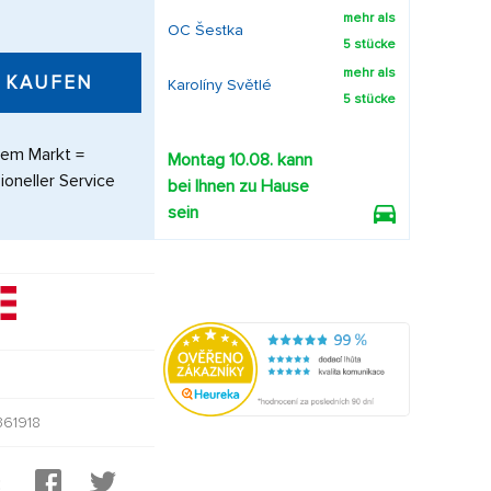
mehr als
OC Šestka
5 stücke
mehr als
KAUFEN
Karolíny Světlé
5 stücke
dem Markt =
Montag 10.08. kann
ioneller Service
bei Ihnen zu Hause
sein
61918
: