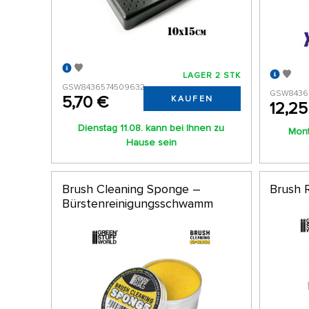
LAGER 2 STK
GSW8436574509632
GSW8436
5,70 €
KAUFEN
12,25
Dienstag 11.08. kann bei Ihnen zu
Mont
Hause sein
Brush Cleaning Sponge –
Brush R
Bürstenreinigungsschwamm