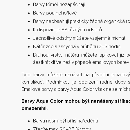
Barvy téměř nezapáchají
Barvy jsou nehořlavé
Barvy neobsahují prakticky žádná organická r
K dispozici je 88 různých odstínů
Jednotlivé odstíny můžete vzájemně míchat
Nátěr zcela zasychá v průběhu 2–3 hodin
Druhou vrstvu nátěru můžete aplikovat již po
šestkrát dříve než v případě emailových barev
Tyto barvy můžete nanášet na původní emailový 
komplikací. Podmínkou je dodržení řádné doby s
Emailové barvy a barvy Aqua Color však nelze mích
Barvy Aqua Color mohou být nanášeny stříkací 
omezeními:
Barva nesmí být příliš naředěná
Zřeďte max. 20–25 % vody