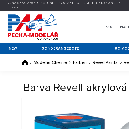
Kundentelefon 9-18 Uhr:
+420
774 590 258
|
Brauchen Sie
Hilfe?
NEW
SONDERANGEBOTE
RC MO
Modeller Chemie
Farben
Revell Paints
Re
Barva Revell akrylová 