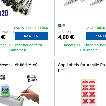
LAGER ÜBER 5 STÜCK
LAGER ÜBER
574509625ES
79774528
 €
4,88 €
KAUFEN
KAUF
ag 10.08. kann bei Ihnen zu
Montag 10.08. kann bei Ihn
Hause sein
Hause sein
inser – čistič štětců
Cap Labels for Acrylic Pai
pcs)