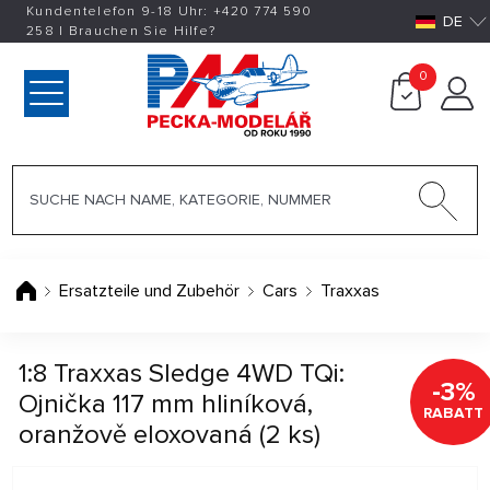
Kundentelefon 9-18 Uhr:
+420
774 590
DE
258
|
Brauchen Sie Hilfe?
0
Ersatzteile und Zubehör
Cars
Traxxas
1:8 Traxxas Sledge 4WD TQi:
-3%
Ojnička 117 mm hliníková,
RABATT
oranžově eloxovaná (2 ks)