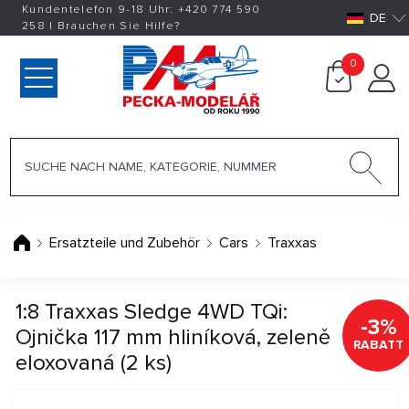
Kundentelefon 9-18 Uhr:
+420
774 590
DE
258
|
Brauchen Sie Hilfe?
0
Ersatzteile und Zubehör
Cars
Traxxas
1:8 Traxxas Sledge 4WD TQi:
-3%
Ojnička 117 mm hliníková, zeleně
RABATT
eloxovaná (2 ks)