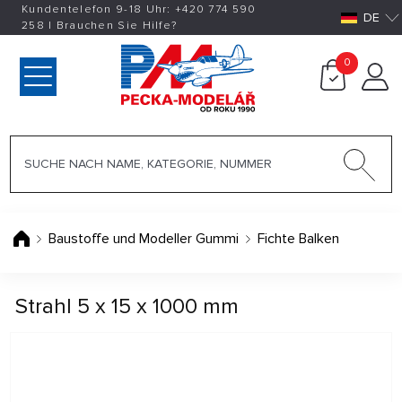
Kundentelefon 9-18 Uhr:
+420
774 590
DE
258
|
Brauchen Sie Hilfe?
0
Baustoffe und Modeller Gummi
Fichte Balken
Strahl 5 x 15 x 1000 mm