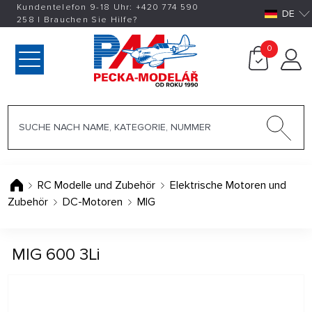
Kundentelefon 9-18 Uhr:
+420
774 590
DE
258
|
Brauchen Sie Hilfe?
0
RC Modelle und Zubehör
Elektrische Motoren und
Zubehör
DC-Motoren
MIG
MIG 600 3Li