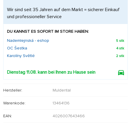
Wir sind seit 35 Jahren auf dem Markt = sicherer Einkauf
und professioneller Service
DU KANNST ES SOFORT IM STORE HABEN:
Nademlejnská - eshop
5 stk
OC Šestka
4 stk
Karolíny Světlé
2 stk
Dienstag 11.08. kann bei Ihnen zu Hause sein
Hersteller:
Muldental
Warenkode:
13464136
EAN:
4026007643466