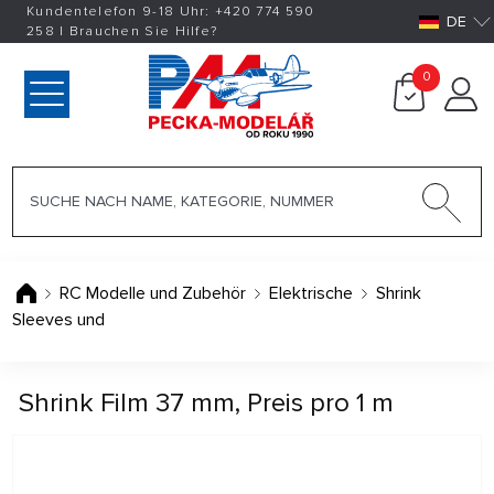
Kundentelefon 9-18 Uhr:
+420
774 590
DE
258
|
Brauchen Sie Hilfe?
0
RC Modelle und Zubehör
Elektrische
Shrink
Sleeves und
Shrink Film 37 mm, Preis pro 1 m