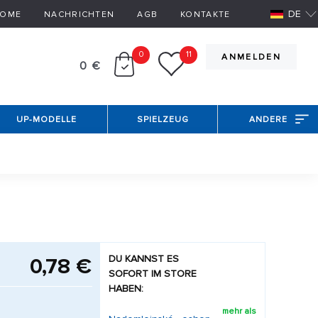
DE
OME
NACHRICHTEN
AGB
KONTAKTE
0
11
ANMELDEN
0 €
UP-MODELLE
SPIELZEUG
ANDERE
DU KANNST ES
0,78 €
SOFORT IM STORE
HABEN:
mehr als