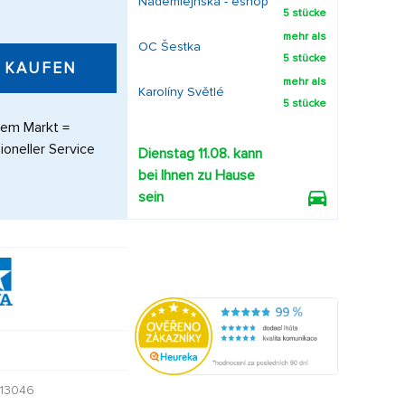
Nademlejnská - eshop
5 stücke
mehr als
OC Šestka
5 stücke
KAUFEN
mehr als
Karolíny Světlé
5 stücke
dem Markt =
ioneller Service
Dienstag 11.08. kann
bei Ihnen zu Hause
sein
13046