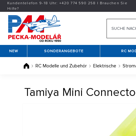
Kundentelefon 9-18 Uhr:
+420
774 590 258
|
Brauchen Sie
Hilfe?
NEW
SONDERANGEBOTE
RC MO
RC Modelle und Zubehör
Elektrische
Strom
Tamiya Mini Connector