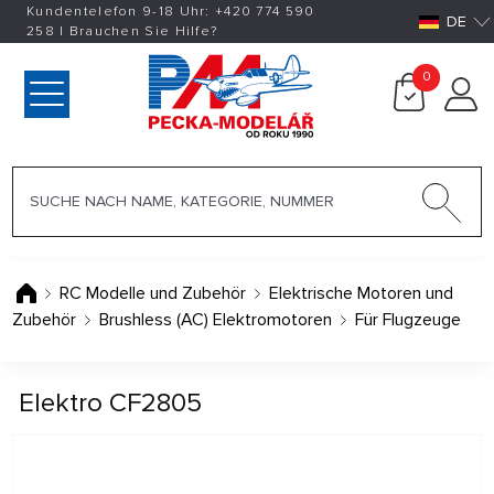
Kundentelefon 9-18 Uhr:
+420
774 590
DE
258
|
Brauchen Sie Hilfe?
0
RC Modelle und Zubehör
Elektrische Motoren und
Zubehör
Brushless (AC) Elektromotoren
Für Flugzeuge
Elektro CF2805