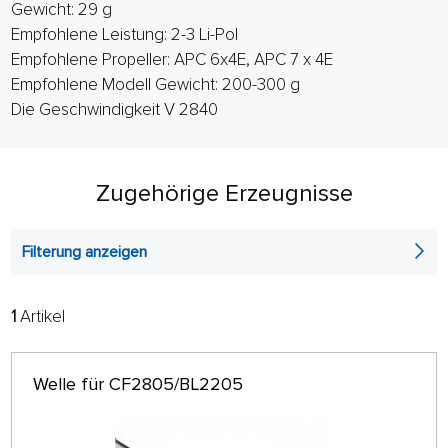
Gewicht: 29 g
Empfohlene Leistung: 2-3 Li-Pol
Empfohlene Propeller: APC 6x4E, APC 7 x 4E
Empfohlene Modell Gewicht: 200-300 g
Die Geschwindigkeit V 2840
Zugehörige Erzeugnisse
Filterung anzeigen
1
Artikel
FILTER:
SORTIEREN:
ALPHABETISCH
nur auf Lager
Welle für CF2805/BL2205
64 AUF SEITE