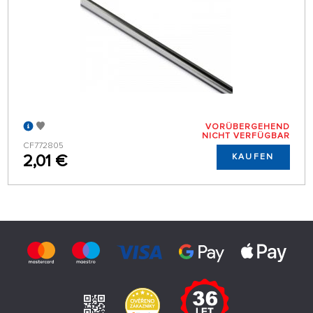
VORÜBERGEHEND
NICHT VERFÜGBAR
CF772805
2,01 €
KAUFEN