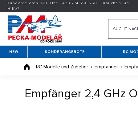
Kundentelefon 9-18 Uhr:
+420
774 590 258
|
Brauchen Sie
Hilfe?
NEW
SONDERANGEBOTE
RC MO
RC Modelle und Zubehör
Empfänger
Empfä
Empfänger 2,4 GHz O