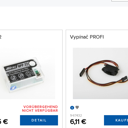
2
Vypínač PROFI
VORÜBERGEHEND
NICHT VERFÜGBAR
1HI7432
5 €
6,11 €
DETAIL
KAUF