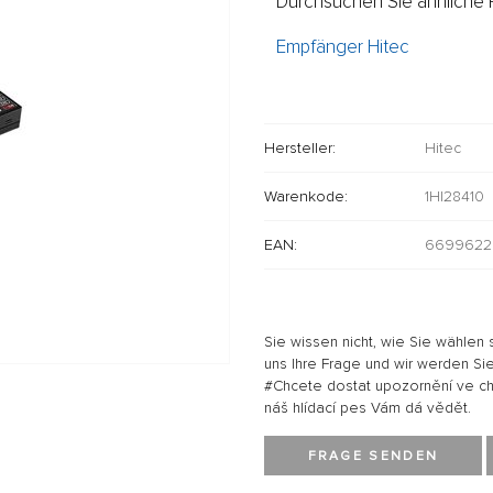
Durchsuchen Sie ähnliche P
Empfänger Hitec
Hersteller:
Hitec
Warenkode:
1HI28410
EAN:
6699622
Sie wissen nicht, wie Sie wählen 
uns Ihre Frage und wir werden Sie
#Chcete dostat upozornění ve chví
náš hlídací pes Vám dá vědět.
FRAGE SENDEN