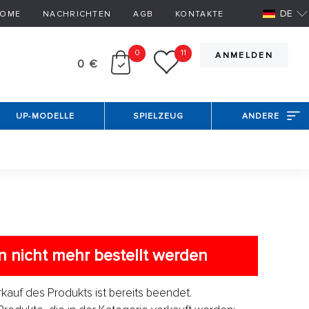
DE
OME
NACHRICHTEN
AGB
KONTAKTE
0
11
ANMELDEN
0 €
UP-MODELLE
SPIELZEUG
ANDERE
 nicht mehr bestellt werden
erkauf des Produkts ist bereits beendet.