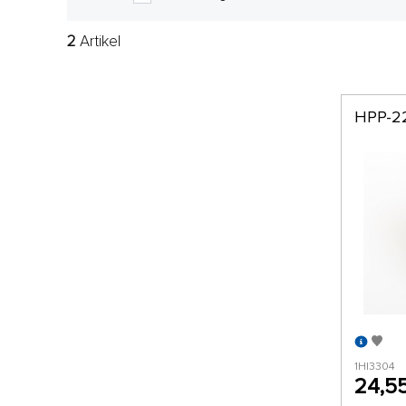
2
Artikel
HPP-2
1HI3304
24,5