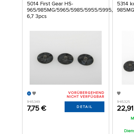
5014 First Gear HS-
5314 k
965/985MG/5965/5985/5955/5995,
985MG
6,7 3pcs
VORÜBERGEHEND
NICHT VERFÜGBAR
1HI5349
1HI5325
7,75 €
22,91
DETAIL
M
Diens