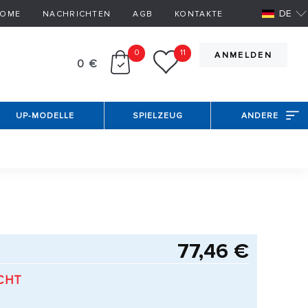
DE
OME
NACHRICHTEN
AGB
KONTAKTE
0
11
ANMELDEN
0 €
UP-MODELLE
SPIELZEUG
ANDERE
77,46 €
CHT