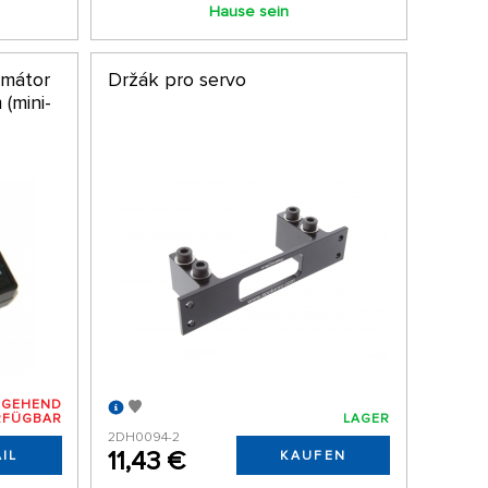
Hause sein
amátor
Držák pro servo
 (mini-
RGEHEND
RFÜGBAR
LAGER
2DH0094-2
11,43 €
IL
KAUFEN