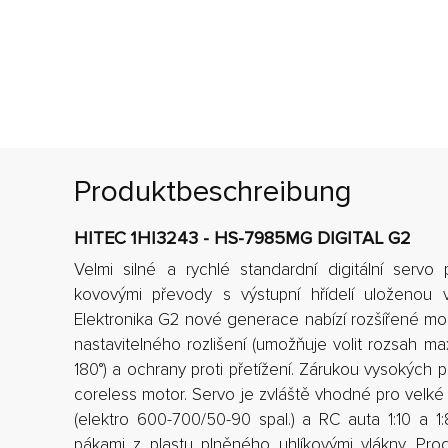
Produktbeschreibung
HITEC 1HI3243 - HS-7985MG DIGITAL G2
Velmi silné a rychlé standardní digitální servo 
kovovými převody s výstupní hřídelí uloženou v
Elektronika G2 nové generace nabízí rozšířené m
nastavitelného rozlišení (umožňuje volit rozsah m
180°) a ochrany proti přetížení. Zárukou vysokých
coreless motor. Servo je zvláště vhodné pro velké 
(elektro 600-700/50-90 spal.) a RC auta 1:10 a 1:
pákami z plastu plněného uhlíkovými vlákny. Pro