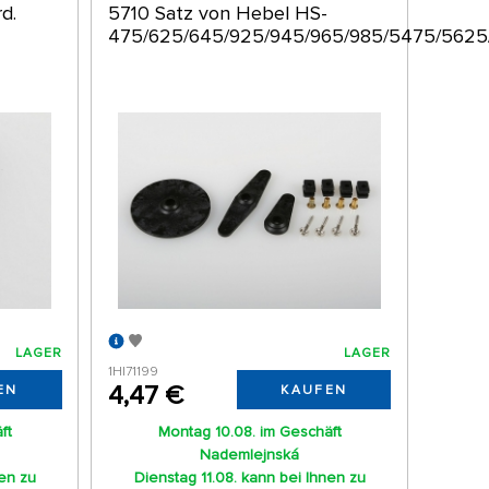
d.
5710 Satz von Hebel HS-
475/625/645/925/945/965/985/5475/562
LAGER
LAGER
1HI71199
4,47 €
EN
KAUFEN
ft
Montag 10.08. im Geschäft
Nademlejnská
nen zu
Dienstag 11.08. kann bei Ihnen zu