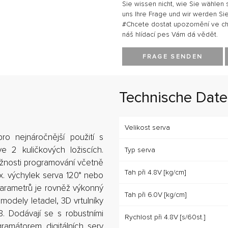
Sie wissen nicht, wie Sie wählen 
uns Ihre Frage und wir werden Sie
#Chcete dostat upozornění ve chví
náš hlídací pes Vám dá vědět.
FRAGE SENDEN
Technische Dat
Velikost serva
pro nejnáročnější použití s
e 2 kuličkových ložiscích.
Typ serva
ožnosti programování včetně
Tah při 4.8V [kg/cm]
ax. výchylek serva 120° nebo
 parametrů je rovněž výkonný
Tah při 6.0V [kg/cm]
modely letadel, 3D vrtulníky
8. Dodávají se s robustními
Rychlost při 4.8V [s/60st.]
gramátorem digitálních serv