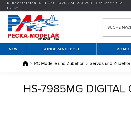
Kundentelefon 9-18 Uhr:
+420
774 590 258
|
Brauchen Sie
Hilfe?
NEW
SONDERANGEBOTE
RC MO
RC Modelle und Zubehör
Servos und Zubehör
HS-7985MG DIGITAL 