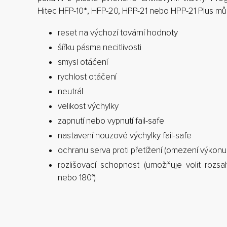
Hitec HFP-10*, HFP-20, HPP-21 nebo HPP-21 Plus m
reset na výchozí tovární hodnoty
šířku pásma necitlivosti
smysl otáčení
rychlost otáčení
neutrál
velikost výchylky
zapnutí nebo vypnutí fail-safe
nastavení nouzové výchylky fail-safe
ochranu serva proti přetížení (omezení výkonu 
rozlišovací schopnost (umožňuje volit rozs
nebo 180°)