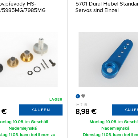
ov.převody HS-
5701 Dural Hebel Standar
/5985MG/7985MG
Servos sind Einzel
LAGER
1HI7118
 €
8,98 €
KAUFEN
KAUF
ontag 10.08. im Geschäft
Montag 10.08. im Geschä
Nademlejnská
Nademlejnská
tag 11.08. kann bei Ihnen zu
Dienstag 11.08. kann bei Ih