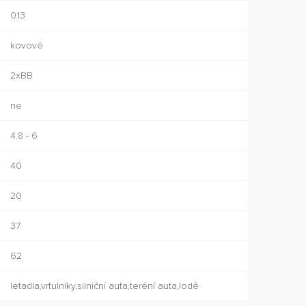
0.13
kovové
2xBB
ne
4.8 - 6
40
20
37
62
letadla,vrtulníky,silniční auta,teréní auta,lodě