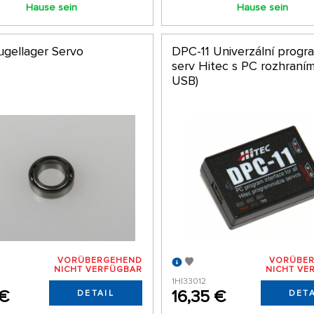
Hause sein
Hause sein
ugellager Servo
DPC-11 Univerzální progr
serv Hitec s PC rozhraním
USB)
VORÜBERGEHEND
VORÜBE
NICHT VERFÜGBAR
NICHT VE
1HI33012
 €
16,35 €
DETAIL
DETA