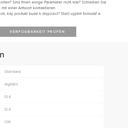
sollen? Sind Ihnen einige Parameter nicht klar? Schreiben Sie
 mit einer Antwort kontaktieren.
li, kdy produkt bude k dispozici? Stačí vyplnit formulář a
VERFÜGBARKEIT PRÜFEN
en
Standard
digitální
10.4
12.4
0.16