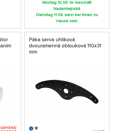
Montag 10.08. im Geschäft
Nademlejnská
Dienstag 11.08. kann bei Ihnen zu
Hause sein
átor
Páka serva uhlíková
raním
dvouramenná oblouková 110x31
mm
RGEHEND