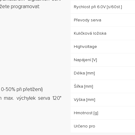
ůžete programovat:
Rychlost při 6.0V [s/60st.]
Převody serva
Kuličková ložiska
Highvoltage
Napájení [V]
Délka [mm]
Šířka [mm]
0-50% při přetížení)
ah max. výchylek serva 120°
Výška [mm]
Hmotnost [g]
Určeno pro