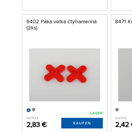
6402 Páka velká čtyřramenná
8471 K
(2ks)
LAGER
1HI7124
1HI7170
2,83 €
2,42
KAUFEN