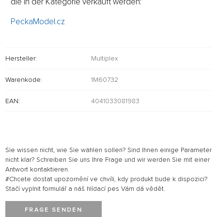
die in der Kategorie verkauft werden:
PeckaModel.cz
Hersteller:
Multiplex
Warenkode:
1M60732
EAN:
4041033081983
Sie wissen nicht, wie Sie wählen sollen? Sind Ihnen einige Parameter
nicht klar? Schreiben Sie uns Ihre Frage und wir werden Sie mit einer
Antwort kontaktieren.
#Chcete dostat upozornění ve chvíli, kdy produkt bude k dispozici?
Stačí vyplnit formulář a náš hlídací pes Vám dá vědět.
FRAGE SENDEN