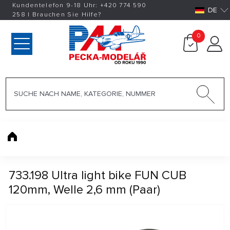
Kundentelefon 9-18 Uhr:
+420
774 590
DE
258
|
Brauchen Sie Hilfe?
0
733.198 Ultra light bike FUN CUB
120mm, Welle 2,6 mm (Paar)