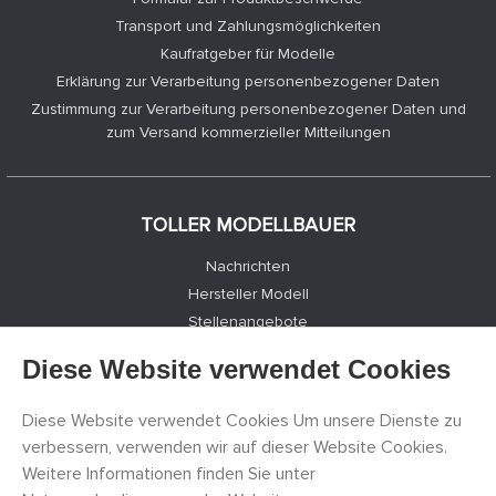
Transport und Zahlungsmöglichkeiten
Kaufratgeber für Modelle
Erklärung zur Verarbeitung personenbezogener Daten
Zustimmung zur Verarbeitung personenbezogener Daten und
zum Versand kommerzieller Mitteilungen
TOLLER MODELLBAUER
Nachrichten
Hersteller Modell
Stellenangebote
Kontakte
Diese Website verwendet Cookies
Registrierung
Datenschutz
Diese Website verwendet Cookies Um unsere Dienste zu
Cookies Einstellungen
verbessern, verwenden wir auf dieser Website Cookies.
Facebook
Weitere Informationen finden Sie unter