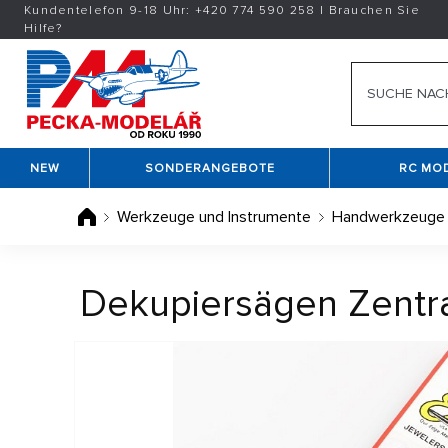
Kundentelefon 9-18 Uhr:
+420
774 590 258
|
Brauchen Sie
Hilfe?
NEW
SONDERANGEBOTE
RC MO
Werkzeuge und Instrumente
Handwerkzeuge
Dekupiersägen Zentra