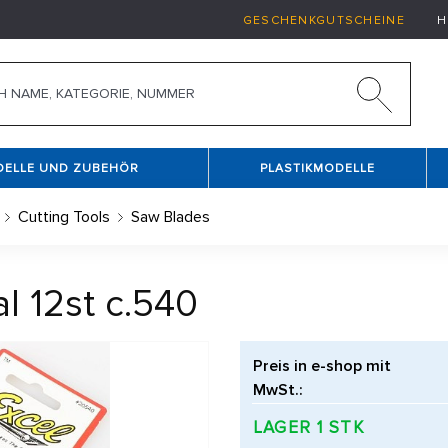
GESCHENKGUTSCHEINE
H
DELLE UND ZUBEHÖR
PLASTIKMODELLE
Cutting Tools
Saw Blades
l 12st c.540
Preis in e-shop mit
MwSt.:
LAGER 1 STK