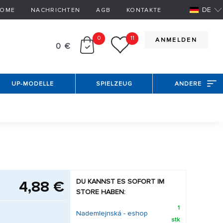
DE
OME
NACHRICHTEN
AGB
KONTAKTE
0
11
ANMELDEN
0 €
UP-MODELLE
SPIELZEUG
ANDERE
DU KANNST ES SOFORT IM
4,88 €
STORE HABEN:
1
Nademlejnská - eshop
stk