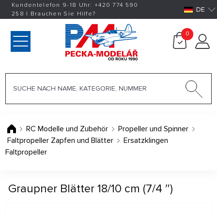
Kundentelefon 9-18 Uhr:
+420
774 590
DE
258
|
Brauchen Sie Hilfe?
0
RC Modelle und Zubehör
Propeller und Spinner
Faltpropeller Zapfen und Blätter
Ersatzklingen
Faltpropeller
Graupner Blätter 18/10 cm (7/4 ″)