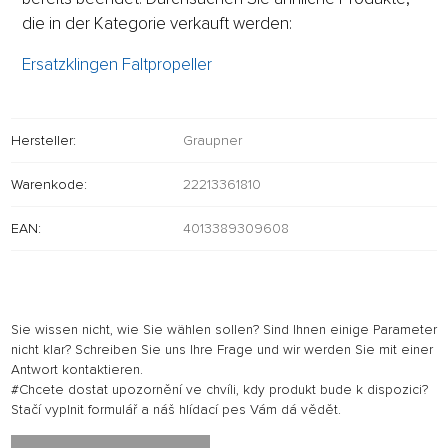
die in der Kategorie verkauft werden:
Ersatzklingen Faltpropeller
Hersteller:
Graupner
Warenkode:
22213361810
EAN:
4013389309608
Sie wissen nicht, wie Sie wählen sollen? Sind Ihnen einige Parameter
nicht klar? Schreiben Sie uns Ihre Frage und wir werden Sie mit einer
Antwort kontaktieren.
#Chcete dostat upozornění ve chvíli, kdy produkt bude k dispozici?
Stačí vyplnit formulář a náš hlídací pes Vám dá vědět.