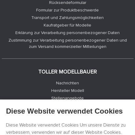
Rücksendeformular
Formular zur Produktbeschwerde
Transport und Zahlungsmöglichkeiten
Kaufratgeber für Modelle
Erklärung zur Verarbeitung personenbezogener Daten
Zustimmung zur Verarbeitung personenbezogener Daten und
zum Versand kommerzieller Mitteilungen
TOLLER MODELLBAUER
Nachrichten
Hersteller Modell
Stellenangebote
Kontakte
Diese Website verwendet Cookies
Registrierung
Datenschutz
Diese Website verwendet Cookies Um unsere Dienste zu
Cookies Einstellungen
verbessern, verwenden wir auf dieser Website Cookies.