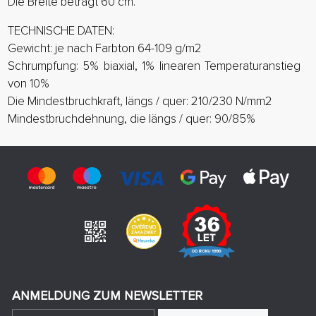
Die Breite beträgt 60 cm.
TECHNISCHE DATEN:
Gewicht: je nach Farbton 64-109 g/m2
Schrumpfung: 5% biaxial, 1% linearen Temperaturanstieg
von 10%
Die Mindestbruchkraft, längs / quer: 210/230 N/mm2
Mindestbruchdehnung, die längs / quer: 90/85%
ANMELDUNG ZUM NEWSLETTER