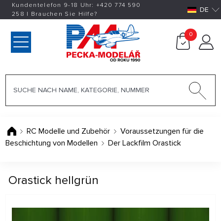
Kundentelefon 9-18 Uhr:
+420
774 590
DE
258
|
Brauchen Sie Hilfe?
0
RC Modelle und Zubehör
Voraussetzungen für die
Beschichtung von Modellen
Der Lackfilm Orastick
Orastick hellgrün