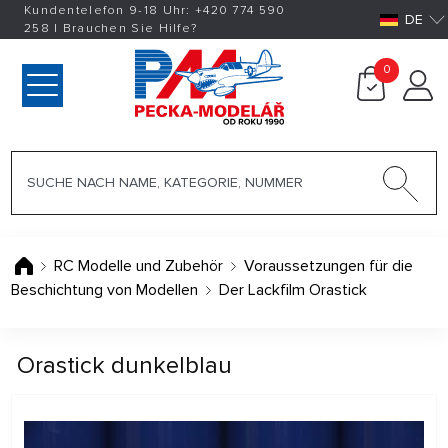
Kundentelefon 9-18 Uhr:
+420
774 590
DE
258
|
Brauchen Sie Hilfe?
0
RC Modelle und Zubehör
Voraussetzungen für die
Beschichtung von Modellen
Der Lackfilm Orastick
Orastick dunkelblau