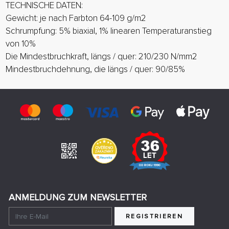
TECHNISCHE DATEN:
Gewicht: je nach Farbton 64-109 g/m2
Schrumpfung: 5% biaxial, 1% linearen Temperaturanstieg
von 10%
Die Mindestbruchkraft, längs / quer: 210/230 N/mm2
Mindestbruchdehnung, die längs / quer: 90/85%
ANMELDUNG ZUM NEWSLETTER
REGISTRIEREN