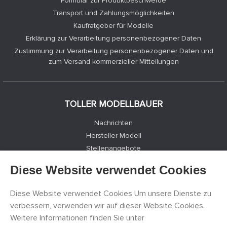
Formular zur Produktbeschwerde
Transport und Zahlungsmöglichkeiten
Kaufratgeber für Modelle
Erklärung zur Verarbeitung personenbezogener Daten
Zustimmung zur Verarbeitung personenbezogener Daten und
zum Versand kommerzieller Mitteilungen
TOLLER MODELLBAUER
Nachrichten
Hersteller Modell
Stellenangebote
Kontakte
Diese Website verwendet Cookies
Registrierung
Datenschutz
Diese Website verwendet Cookies Um unsere Dienste zu
Cookies Einstellungen
verbessern, verwenden wir auf dieser Website Cookies.
Facebook
Weitere Informationen finden Sie unter