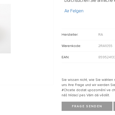
Durchsuchen Sie ähnliche P
Air Felgen
Hersteller:
RA
Warenkode:
2RA1055
EAN:
85952413
Sie wissen nicht, wie Sie wählen 
uns Ihre Frage und wir werden Sie
#Chcete dostat upozornění ve chví
náš hlídací pes Vám dá vědět.
FRAGE SENDEN