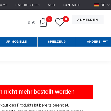
DE
OME
NACHRICHTEN
AGB
KONTAKTE
0
11
ANMELDEN
0 €
UP-MODELLE
SPIELZEUG
ANDERE
 nicht mehr bestellt werden
erkauf des Produkts ist bereits beendet.