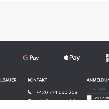
LLBAUER
KONTAKT
ANMELDUN
+420 774 590 258
Ich bin 
info@
peckamodel.cz
einverst