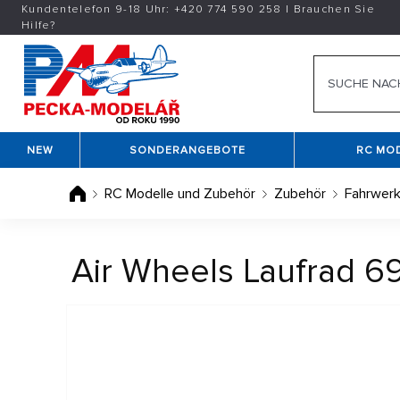
Kundentelefon 9-18 Uhr:
+420
774 590 258
|
Brauchen Sie
Hilfe?
NEW
SONDERANGEBOTE
RC MO
RC Modelle und Zubehör
Zubehör
Fahrwerk
Air Wheels Laufrad 