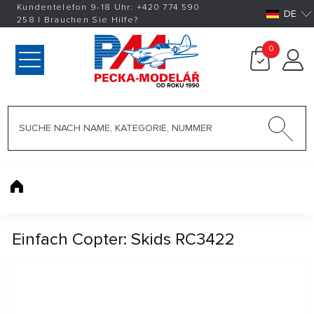
Kundentelefon 9-18 Uhr:
+420
774 590
DE
258
|
Brauchen Sie Hilfe?
0
Einfach Copter: Skids RC3422