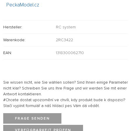
PeckaModel.cz
Hersteller:
RC system
Warenkode:
2RC3422
EAN:
1318300062710
Sie wissen nicht, wie Sie wählen sollen? Sind Ihnen einige Parameter
nicht klar? Schreiben Sie uns Ihre Frage und wir werden Sie mit einer
Antwort kontaktieren.
#Chcete dostat upozornění ve chvíli, kdy produkt bude k dispozici?
Stačí vyplnit formulář a náš hlídací pes Vám dá vědět.
FRAGE SENDEN
VERFÜGBARKEIT PRÜFEN