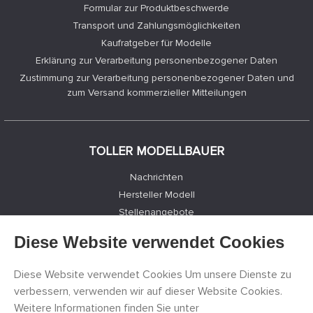
Formular zur Produktbeschwerde
Transport und Zahlungsmöglichkeiten
Kaufratgeber für Modelle
Erklärung zur Verarbeitung personenbezogener Daten
Zustimmung zur Verarbeitung personenbezogener Daten und
zum Versand kommerzieller Mitteilungen
TOLLER MODELLBAUER
Nachrichten
Hersteller Modell
Stellenangebote
Kontakte
Diese Website verwendet Cookies
Registrierung
Datenschutz
Diese Website verwendet Cookies Um unsere Dienste zu
Cookies Einstellungen
verbessern, verwenden wir auf dieser Website Cookies.
Facebook
Weitere Informationen finden Sie unter