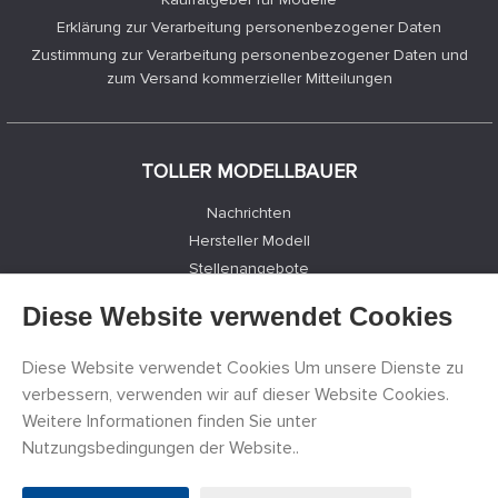
Erklärung zur Verarbeitung personenbezogener Daten
Zustimmung zur Verarbeitung personenbezogener Daten und
zum Versand kommerzieller Mitteilungen
TOLLER MODELLBAUER
Nachrichten
Hersteller Modell
Stellenangebote
Kontakte
Diese Website verwendet Cookies
Registrierung
Datenschutz
Diese Website verwendet Cookies Um unsere Dienste zu
Cookies Einstellungen
verbessern, verwenden wir auf dieser Website Cookies.
Facebook
Weitere Informationen finden Sie unter
Nutzungsbedingungen der Website..
©
PECKA MODELÁŘ s.r.o.
2011 - 2026. Alle Rechte