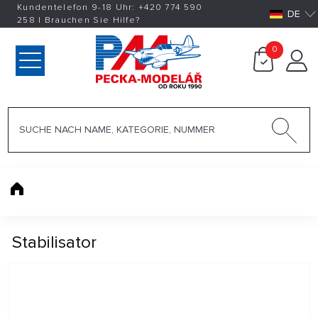
Kundentelefon 9-18 Uhr:
+420
774 590
DE
258
|
Brauchen Sie Hilfe?
0
Stabilisator