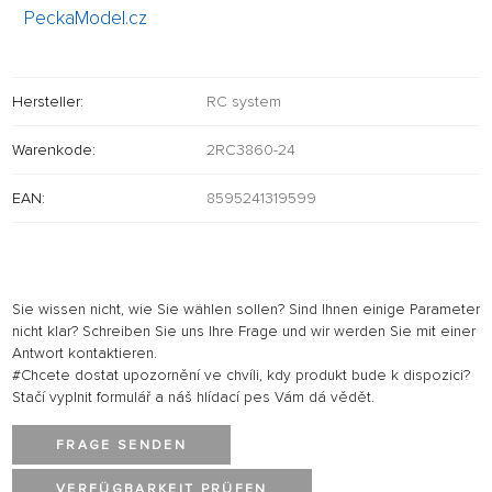
PeckaModel.cz
Hersteller:
RC system
Warenkode:
2RC3860-24
EAN:
8595241319599
Sie wissen nicht, wie Sie wählen sollen? Sind Ihnen einige Parameter
nicht klar? Schreiben Sie uns Ihre Frage und wir werden Sie mit einer
Antwort kontaktieren.
#Chcete dostat upozornění ve chvíli, kdy produkt bude k dispozici?
Stačí vyplnit formulář a náš hlídací pes Vám dá vědět.
FRAGE SENDEN
VERFÜGBARKEIT PRÜFEN