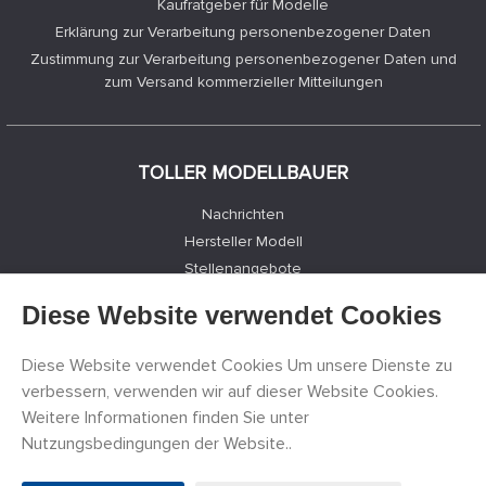
Kaufratgeber für Modelle
Erklärung zur Verarbeitung personenbezogener Daten
Zustimmung zur Verarbeitung personenbezogener Daten und
zum Versand kommerzieller Mitteilungen
TOLLER MODELLBAUER
Nachrichten
Hersteller Modell
Stellenangebote
Kontakte
Diese Website verwendet Cookies
Registrierung
Datenschutz
Diese Website verwendet Cookies Um unsere Dienste zu
Cookies Einstellungen
verbessern, verwenden wir auf dieser Website Cookies.
Facebook
Weitere Informationen finden Sie unter
Nutzungsbedingungen der Website..
©
PECKA MODELÁŘ s.r.o.
2011 - 2026. Alle Rechte