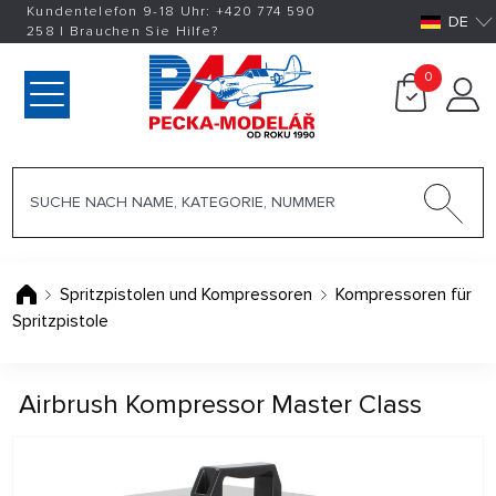
Kundentelefon 9-18 Uhr:
+420
774 590
DE
258
|
Brauchen Sie Hilfe?
0
Spritzpistolen und Kompressoren
Kompressoren für
Spritzpistole
Airbrush Kompressor Master Class