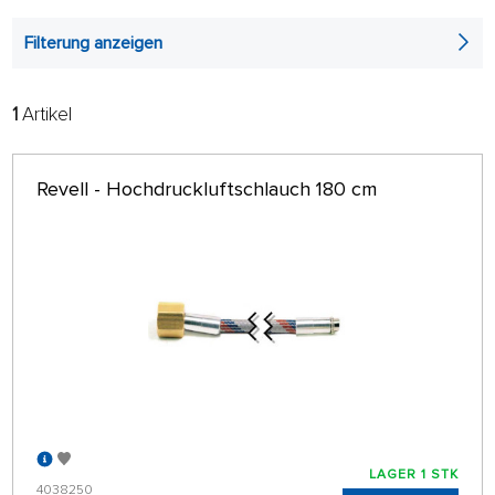
Filterung anzeigen
1
Artikel
FILTER:
SORTIEREN:
ALPHABETISCH
nur auf Lager
Revell - Hochdruckluftschlauch 180 cm
64 AUF SEITE
LAGER 1 STK
4038250