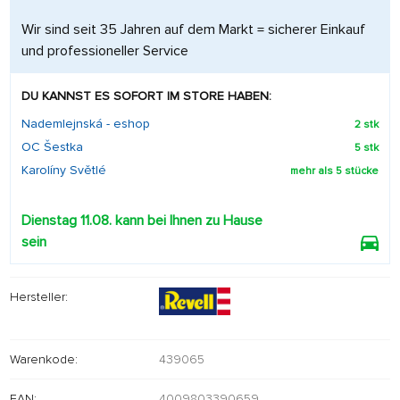
Wir sind seit 35 Jahren auf dem Markt = sicherer Einkauf
und professioneller Service
DU KANNST ES SOFORT IM STORE HABEN:
Nademlejnská - eshop
2 stk
OC Šestka
5 stk
Karolíny Světlé
mehr als 5 stücke
Dienstag 11.08. kann bei Ihnen zu Hause
sein
Hersteller:
Warenkode:
439065
EAN:
4009803390659