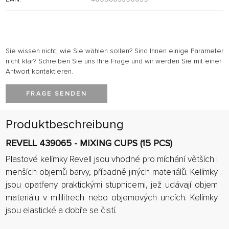
Sie wissen nicht, wie Sie wählen sollen? Sind Ihnen einige Parameter
nicht klar? Schreiben Sie uns Ihre Frage und wir werden Sie mit einer
Antwort kontaktieren.
FRAGE SENDEN
Produktbeschreibung
REVELL 439065 - MIXING CUPS (15 PCS)
Plastové kelímky Revell jsou vhodné pro míchání větších i
menších objemů barvy, případně jiných materiálů. Kelímky
jsou opatřeny praktickými stupnicemi, jež udávají objem
materiálu v mililitrech nebo objemových uncích. Kelímky
jsou elastické a dobře se čistí.