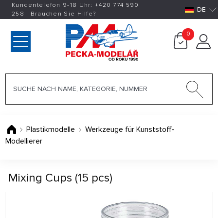
Kundentelefon 9-18 Uhr:
+420
774 590
DE
258
|
Brauchen Sie Hilfe?
0
Plastikmodelle
Werkzeuge für Kunststoff-
Modellierer
Mixing Cups (15 pcs)