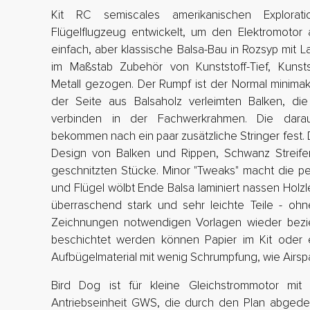
Kit RC semiscales amerikanischen Explora
Flügelflugzeug entwickelt, um den Elektromotor 
einfach, aber klassische Balsa-Bau in Rozsyp mit L
im Maßstab Zubehör von Kunststoff-Tief, Kunstst
Metall gezogen. Der Rumpf ist der Normal minima
der Seite aus Balsaholz verleimten Balken, di
verbinden in der Fachwerkrahmen. Die darau
bekommen nach ein paar zusätzliche Stringer fest. D
Design von Balken und Rippen, Schwanz Streife
geschnitzten Stücke. Minor "Tweaks" macht die p
und Flügel wölbt Ende Balsa laminiert nassen Holzle
überraschend stark und sehr leichte Teile - oh
Zeichnungen notwendigen Vorlagen wieder bezi
beschichtet werden können Papier im Kit oder 
Aufbügelmaterial mit wenig Schrumpfung, wie Airspa
Bird Dog ist für kleine Gleichstrommotor mit
Antriebseinheit GWS, die durch den Plan abgede