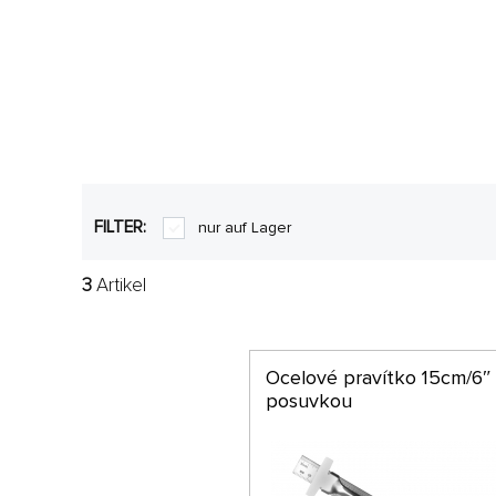
FILTER:
nur auf Lager
3
Artikel
Ocelové pravítko 15cm/6″
posuvkou