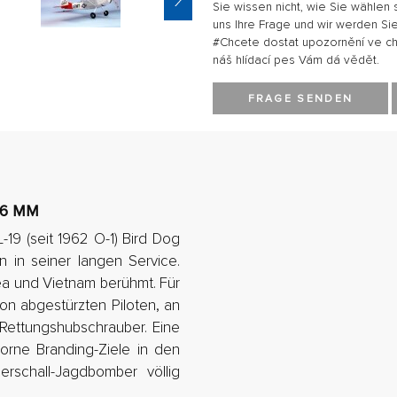
Sie wissen nicht, wie Sie wählen 
uns Ihre Frage und wir werden Sie
#Chcete dostat upozornění ve chví
náš hlídací pes Vám dá vědět.
FRAGE SENDEN
16 MM
19 (seit 1962 O-1) Bird Dog
 in seiner langen Service.
a und Vietnam berühmt. Für
on abgestürzten Piloten, an
Rettungshubschrauber. Eine
orne Branding-Ziele in den
rschall-Jagdbomber völlig