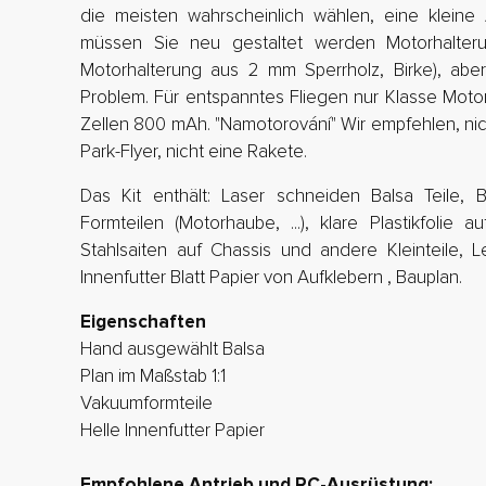
die meisten wahrscheinlich wählen, eine kleine 
müssen Sie neu gestaltet werden Motorhalter
Motorhalterung aus 2 mm Sperrholz, Birke), aber
Problem. Für entspanntes Fliegen nur Klasse Moto
Zellen 800 mAh. "Namotorování" Wir empfehlen, nicht
Park-Flyer, nicht eine Rakete.
Das Kit enthält: Laser schneiden Balsa Teile, B
Formteilen (Motorhaube, ...), klare Plastikfolie 
Stahlsaiten auf Chassis und andere Kleinteile, 
Innenfutter Blatt Papier von Aufklebern , Bauplan.
Eigenschaften
Hand ausgewählt Balsa
Plan im Maßstab 1:1
Vakuumformteile
Helle Innenfutter Papier
Empfohlene Antrieb und RC-Ausrüstung: