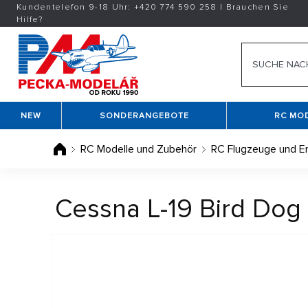
Kundentelefon 9-18 Uhr:
+420
774 590 258
|
Brauchen Sie
Hilfe?
NEW
SONDERANGEBOTE
RC MO
RC Modelle und Zubehör
RC Flugzeuge und Er
Cessna L-19 Bird Dog