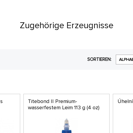
Zugehörige Erzeugnisse
SORTIEREN:
ALPHA
 s
Titebond II Premium-
Úheln
wasserfestem Leim 113 g (4 oz)