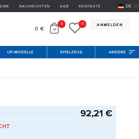
DE
OME
NACHRICHTEN
AGB
KONTAKTE
0
11
ANMELDEN
0 €
UP-MODELLE
SPIELZEUG
ANDERE
92,21 €
CHT