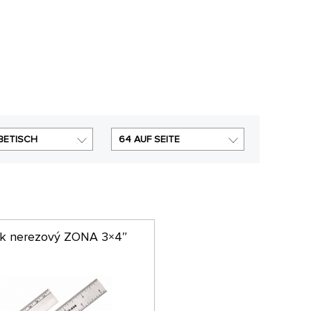
BETISCH
64 AUF SEITE
ík nerezový ZONA 3×4″