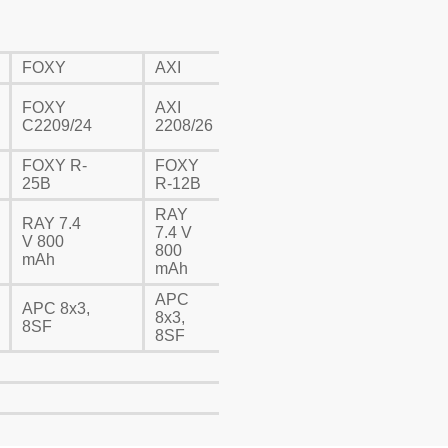
FOXY
AXI
FOXY
AXI
C2209/24
2208/26
FOXY R-
FOXY
25B
R-12B
RAY
RAY 7.4
7.4 V
V 800
800
mAh
mAh
APC
APC 8x3,
8x3,
8SF
8SF