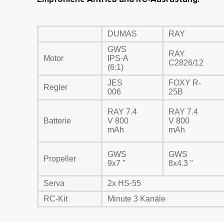
DUMAS
RAY
GWS
RAY
Motor
IPS-A
C2826/12
(6:1)
JES
FOXY R-
Regler
006
25B
RAY 7.4
RAY 7.4
Batterie
V 800
V 800
mAh
mAh
GWS
GWS
Propeller
9x7 "
8x4.3 "
Serva
2x HS-55
RC-Kit
Minute 3 Kanäle