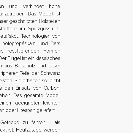
tion und verbindet hohe
anzutreiben. Das Modell ist
aser geschnitzten Holzteilen
offteile im Spritzguss-und
ketářskou Technologien von
e polopřepážkami und Bars
s resultierenden Formen
er Flügel ist ein klassisches
n aus Balsaholz und Laser
eripheren Teile der Schwanz
isten. Sie erhalten so leicht
ne den Einsatz von Carbon!
ehen. Das gesamte Modell
einem geeigneten leichten
n oder Litespan geliefert.
 Getriebe zu fahren - als
ckt ist. Heutzutage werden