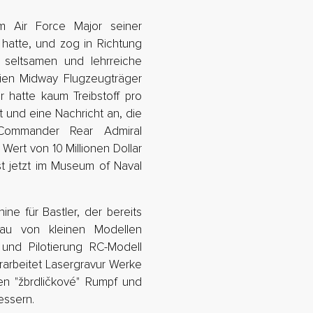
 Air Force Major seiner
 hatte, und zog in Richtung
 seltsamen und lehrreiche
ien Midway Flugzeugträger
r hatte kaum Treibstoff pro
t und eine Nachricht an, die
Commander Rear Admiral
Wert von 10 Millionen Dollar
st jetzt im Museum of Naval
ine für Bastler, der bereits
au von kleinen Modellen
und Pilotierung RC-Modell
rarbeitet Lasergravur Werke
n "žbrdličkové" Rumpf und
essern.