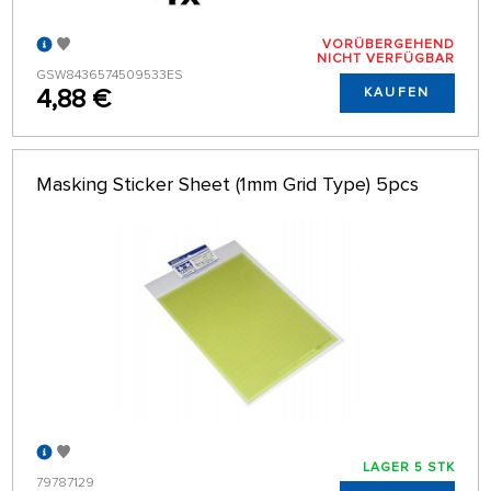
VORÜBERGEHEND
NICHT VERFÜGBAR
GSW8436574509533ES
4,88 €
KAUFEN
Masking Sticker Sheet (1mm Grid Type) 5pcs
LAGER 5 STK
79787129