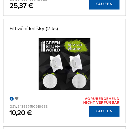
25,37 €
KAUFEN
Filtrační kalíšky (2 ks)
VORÜBERGEHEND
NICHT VERFÜGBAR
GSW8436574509199ES
10,20 €
KAUFEN