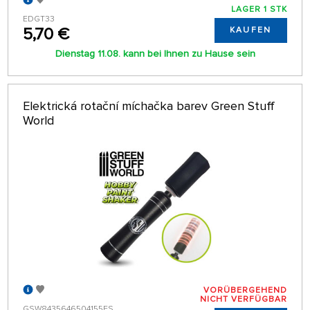
LAGER 1 STK
EDGT33
5,70 €
KAUFEN
Dienstag 11.08. kann bei Ihnen zu Hause sein
Elektrická rotační míchačka barev Green Stuff
World
VORÜBERGEHEND
NICHT VERFÜGBAR
GSW8435646504155ES