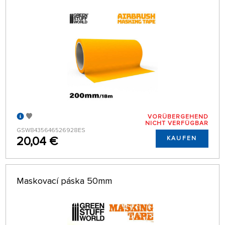
VORÜBERGEHEND
NICHT VERFÜGBAR
GSW8435646526928ES
20,04 €
KAUFEN
Maskovací páska 50mm