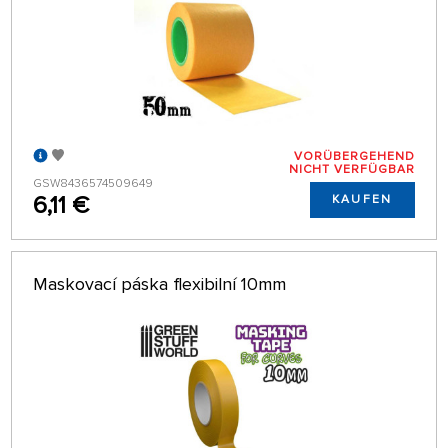
VORÜBERGEHEND
NICHT VERFÜGBAR
GSW8436574509649
6,11 €
KAUFEN
Maskovací páska flexibilní 10mm