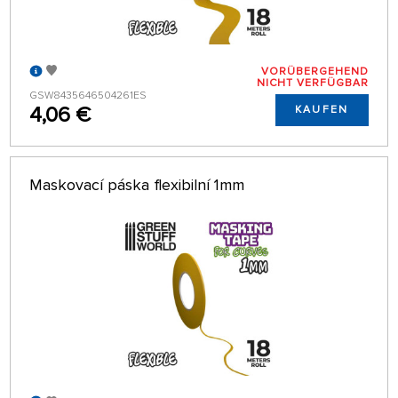
VORÜBERGEHEND
NICHT VERFÜGBAR
GSW8435646504261ES
4,06 €
KAUFEN
Maskovací páska flexibilní 1mm