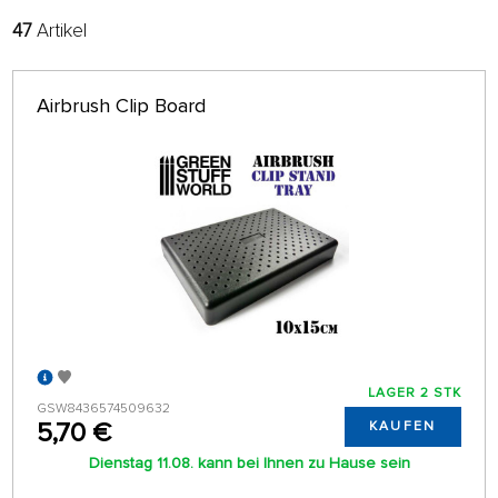
47
Artikel
FILTER:
SORTIEREN:
ALPHABETISCH
nur auf Lager
Airbrush Clip Board
64 AUF SEITE
LAGER 2 STK
GSW8436574509632
5,70 €
KAUFEN
Dienstag 11.08. kann bei Ihnen zu Hause sein