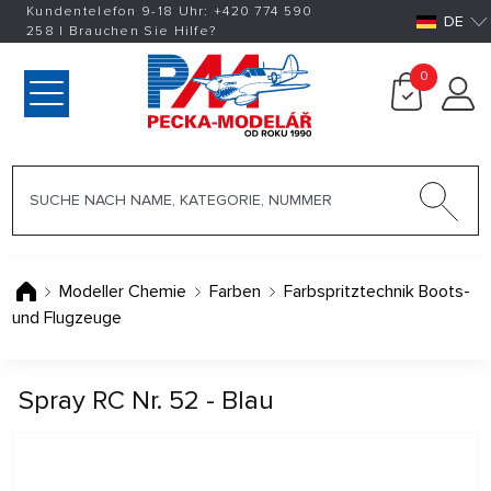
Kundentelefon 9-18 Uhr:
+420
774 590
DE
258
|
Brauchen Sie Hilfe?
0
Modeller Chemie
Farben
Farbspritztechnik Boots-
und Flugzeuge
Spray RC Nr. 52 - Blau