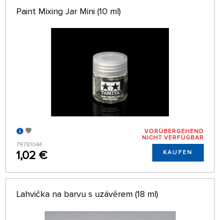
Paint Mixing Jar Mini (10 ml)
VORÜBERGEHEND
NICHT VERFÜGBAR
79781044
1,02 €
KAUFEN
Lahvička na barvu s uzávěrem (18 ml)