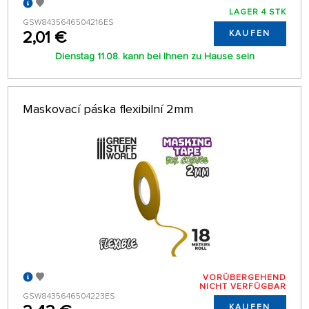
LAGER 4 STK
GSW8435646504216ES
2,01 €
KAUFEN
Dienstag 11.08. kann bei Ihnen zu Hause sein
Maskovací páska flexibilní 2mm
VORÜBERGEHEND
NICHT VERFÜGBAR
GSW8435646504223ES
KAUFEN