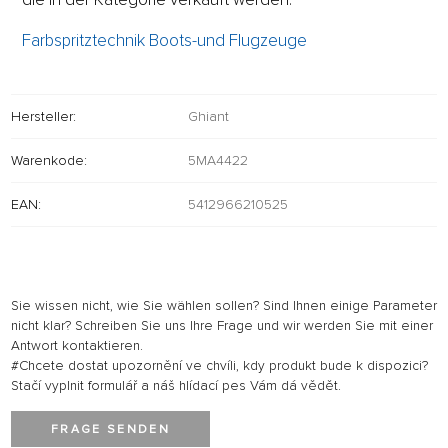
Farbspritztechnik Boots-und Flugzeuge
Hersteller:
Ghiant
Warenkode:
5MA4422
EAN:
5412966210525
Sie wissen nicht, wie Sie wählen sollen? Sind Ihnen einige Parameter
nicht klar? Schreiben Sie uns Ihre Frage und wir werden Sie mit einer
Antwort kontaktieren.
#Chcete dostat upozornění ve chvíli, kdy produkt bude k dispozici?
Stačí vyplnit formulář a náš hlídací pes Vám dá vědět.
FRAGE SENDEN