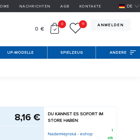
DE
OME
NACHRICHTEN
AGB
KONTAKTE
0
11
ANMELDEN
0 €
UP-MODELLE
SPIELZEUG
ANDERE
DU KANNST ES SOFORT IM
8,16 €
STORE HABEN:
1
Nademlejnská - eshop
stk