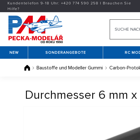
Kundentelefon 9-18 Uhr:
+420
774 590 258
|
Brauchen Sie
Hilfe?
NEW
SONDERANGEBOTE
RC MO
Baustoffe und Modeller Gummi
Carbon-Protok
Durchmesser 6 mm x 