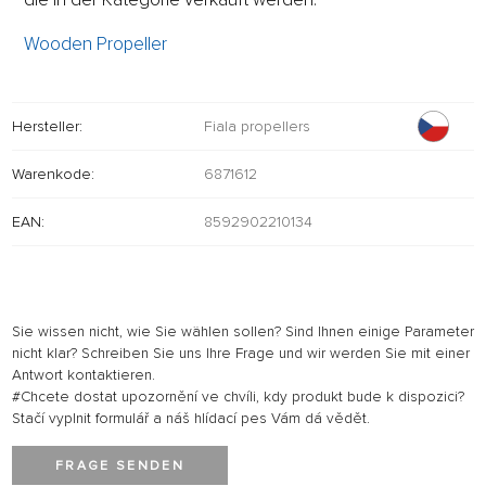
Wooden Propeller
Hersteller:
Fiala propellers
Warenkode:
6871612
EAN:
8592902210134
Sie wissen nicht, wie Sie wählen sollen? Sind Ihnen einige Parameter
nicht klar? Schreiben Sie uns Ihre Frage und wir werden Sie mit einer
Antwort kontaktieren.
#Chcete dostat upozornění ve chvíli, kdy produkt bude k dispozici?
Stačí vyplnit formulář a náš hlídací pes Vám dá vědět.
FRAGE SENDEN