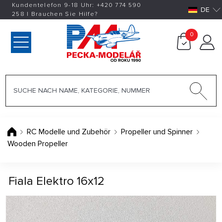
Kundentelefon 9-18 Uhr:
+420
774 590
DE
258
|
Brauchen Sie Hilfe?
0
RC Modelle und Zubehör
Propeller und Spinner
Wooden Propeller
Fiala Elektro 16x12