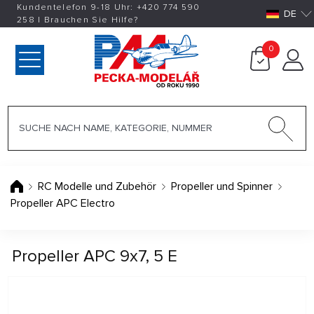
Kundentelefon 9-18 Uhr:
+420
774 590
DE
258
|
Brauchen Sie Hilfe?
0
RC Modelle und Zubehör
Propeller und Spinner
Propeller APC Electro
Propeller APC 9x7, 5 E