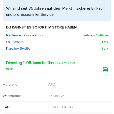
Wir sind seit 35 Jahren auf dem Markt = sicherer Einkauf
und professioneller Service
DU KANNST ES SOFORT IM STORE HABEN:
Nademlejnská - eshop
mehr als 5 stücke
OC Šestka
1 stk
Karolíny Světlé
1 stk
Dienstag 11.08. kann bei Ihnen zu Hause
sein
Hersteller:
APC
Warenkode:
77709076
EAN:
686661090347