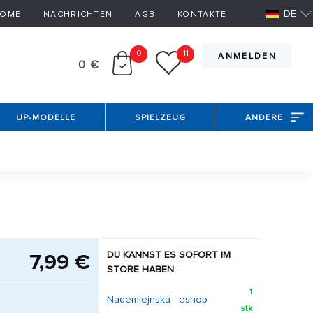
DE
OME
NACHRICHTEN
AGB
KONTAKTE
0
11
ANMELDEN
0 €
UP-MODELLE
SPIELZEUG
ANDERE
DU KANNST ES SOFORT IM
7,99 €
STORE HABEN:
1
Nademlejnská - eshop
stk