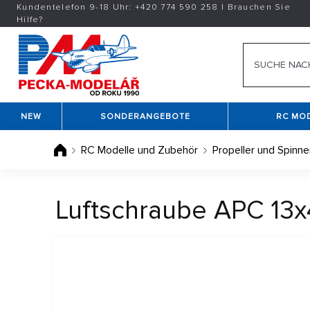
Kundentelefon 9-18 Uhr:
+420
774 590 258
|
Brauchen Sie
Hilfe?
NEW
SONDERANGEBOTE
RC MO
RC Modelle und Zubehör
Propeller und Spinne
Luftschraube APC 13x