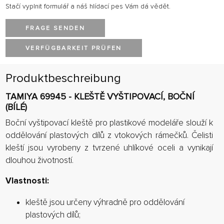
Stačí vyplnit formulář a náš hlídací pes Vám dá vědět.
FRAGE SENDEN
VERFÜGBARKEIT PRÜFEN
Produktbeschreibung
TAMIYA 69945 - KLEŠTĚ VYŠTIPOVACÍ, BOČNÍ
(BÍLÉ)
Boční vyštipovací kleště pro plastikové modeláře slouží k
oddělování plastových dílů z vtokových rámečků. Čelisti
kleští jsou vyrobeny z tvrzené uhlíkové oceli a vynikají
dlouhou životností.
Vlastnosti:
kleště jsou určeny výhradně pro oddělování
plastových dílů;