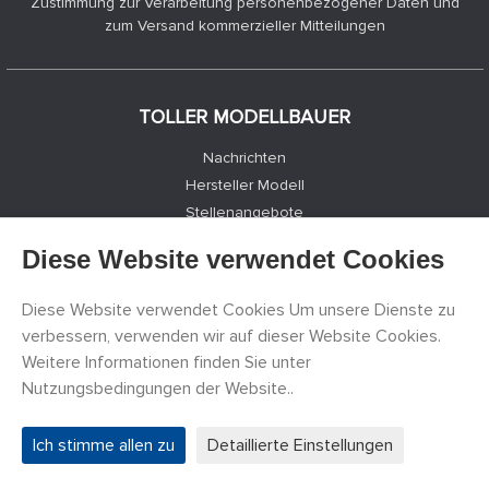
Zustimmung zur Verarbeitung personenbezogener Daten und
zum Versand kommerzieller Mitteilungen
TOLLER MODELLBAUER
Nachrichten
Hersteller Modell
Stellenangebote
Kontakte
Diese Website verwendet Cookies
Registrierung
Datenschutz
Diese Website verwendet Cookies Um unsere Dienste zu
Cookies Einstellungen
verbessern, verwenden wir auf dieser Website Cookies.
Facebook
Weitere Informationen finden Sie unter
Nutzungsbedingungen der Website..
©
PECKA MODELÁŘ s.r.o.
2011 - 2026. Alle Rechte
Ich stimme allen zu
Detaillierte Einstellungen
vorbehalten.