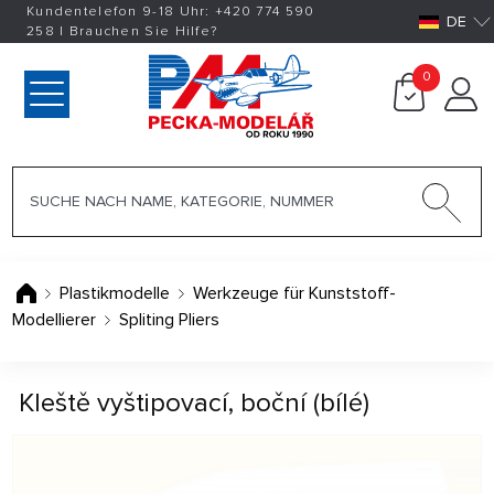
Kundentelefon 9-18 Uhr:
+420
774 590
DE
258
|
Brauchen Sie Hilfe?
0
Plastikmodelle
Werkzeuge für Kunststoff-
Modellierer
Spliting Pliers
Kleště vyštipovací, boční (bílé)