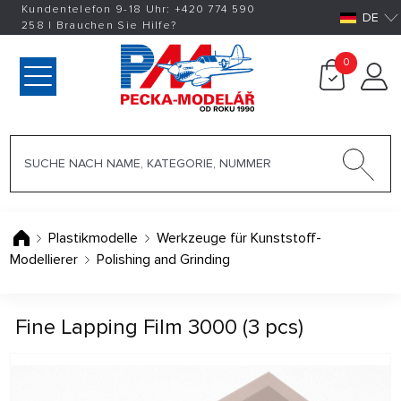
Kundentelefon 9-18 Uhr:
+420
774 590
DE
258
|
Brauchen Sie Hilfe?
0
Plastikmodelle
Werkzeuge für Kunststoff-
Modellierer
Polishing and Grinding
Fine Lapping Film 3000 (3 pcs)