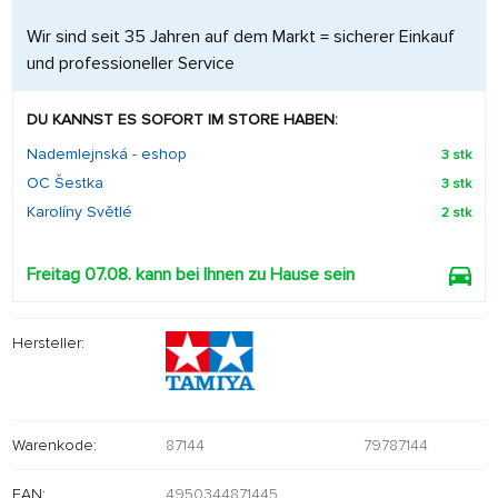
Wir sind seit 35 Jahren auf dem Markt = sicherer Einkauf
und professioneller Service
DU KANNST ES SOFORT IM STORE HABEN:
Nademlejnská - eshop
3 stk
OC Šestka
3 stk
Karolíny Světlé
2 stk
Freitag 07.08. kann bei Ihnen zu Hause sein
Hersteller:
Warenkode:
87144
79787144
EAN:
4950344871445