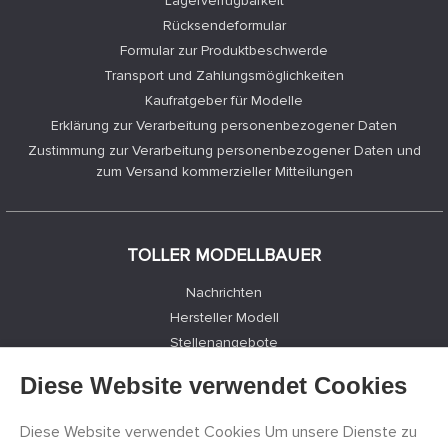
Lagerverfügbarkeit
Rücksendeformular
Formular zur Produktbeschwerde
Transport und Zahlungsmöglichkeiten
Kaufratgeber für Modelle
Erklärung zur Verarbeitung personenbezogener Daten
Zustimmung zur Verarbeitung personenbezogener Daten und
zum Versand kommerzieller Mitteilungen
TOLLER MODELLBAUER
Nachrichten
Hersteller Modell
Stellenangebote
Kontakte
Diese Website verwendet Cookies
Registrierung
Datenschutz
Diese Website verwendet Cookies Um unsere Dienste zu
Cookies Einstellungen