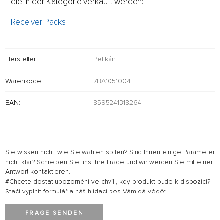
die in der Kategorie verkauft werden:
Receiver Packs
Hersteller:
Pelikán
Warenkode:
7BA1051004
EAN:
8595241318264
Sie wissen nicht, wie Sie wählen sollen? Sind Ihnen einige Parameter
nicht klar? Schreiben Sie uns Ihre Frage und wir werden Sie mit einer
Antwort kontaktieren.
#Chcete dostat upozornění ve chvíli, kdy produkt bude k dispozici?
Stačí vyplnit formulář a náš hlídací pes Vám dá vědět.
FRAGE SENDEN