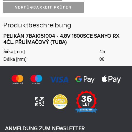
VERFÜGBARKEIT PRÜFEN
Produktbeschreibung
PELIKÁN 7BA1051004 - 4.8V 1800SCE SANYO RX
4ČL. PŘIJÍMAČOVÝ (TUBA)
Šířka [mm]
45
Délka [mm]
88
ANMELDUNG ZUM NEWSLETTER