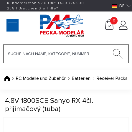
Kundentelefon 9-18 Uhr:
+420
774 590
DE
258
|
Brauchen Sie Hilfe?
0
RC Modelle und Zubehör
Batterien
Receiver Packs
4.8V 1800SCE Sanyo RX 4čl.
přijímačový (tuba)