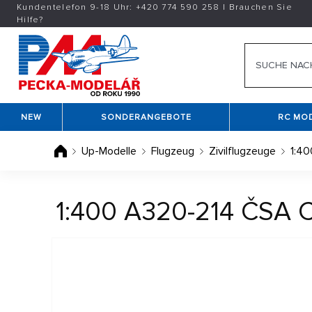
Kundentelefon 9-18 Uhr:
+420
774 590 258
|
Brauchen Sie
Hilfe?
NEW
SONDERANGEBOTE
RC MO
Up-Modelle
Flugzeug
Zivilflugzeuge
1:40
1:400 A320-214 ČSA C