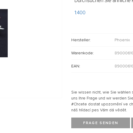
Durchsuchen Sie ähnliche P
1:400
Hersteller:
Phoenix
Warenkode:
8900061
EAN:
8900061
Sie wissen nicht, wie Sie wählen 
uns Ihre Frage und wir werden Sie
#Chcete dostat upozornění ve chví
náš hlídací pes Vám dá vědět.
FRAGE SENDEN