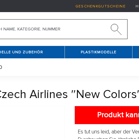
GESCHENKGUTSCHEINE
H
DELLE UND ZUBEHÖR
PLASTIKMODELLE
0
zech Airlines ″New Colors
Produkt kann
Es tut uns leid, aber der V