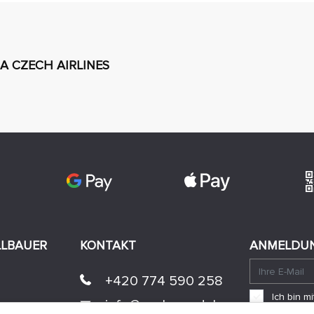
SA CZECH AIRLINES
LLBAUER
KONTAKT
ANMELDUN
+420 774 590 258
Ich bin 
info@
peckamodel.cz
einverst