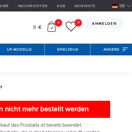
DE
OME
NACHRICHTEN
AGB
KONTAKTE
0
11
ANMELDEN
0 €
UP-MODELLE
SPIELZEUG
ANDERE
″
 nicht mehr bestellt werden
erkauf des Produkts ist bereits beendet.