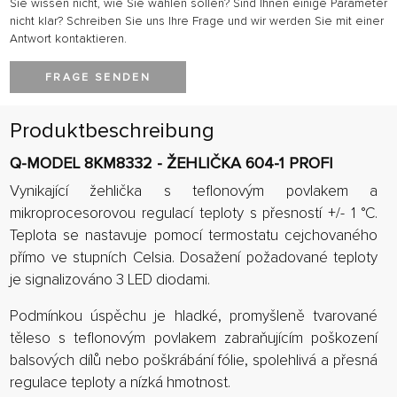
Sie wissen nicht, wie Sie wählen sollen? Sind Ihnen einige Parameter
nicht klar? Schreiben Sie uns Ihre Frage und wir werden Sie mit einer
Antwort kontaktieren.
FRAGE SENDEN
Produktbeschreibung
Q-MODEL 8KM8332 - ŽEHLIČKA 604-1 PROFI
Vynikající žehlička s teflonovým povlakem a
mikroprocesorovou regulací teploty s přesností +/- 1 °C.
Teplota se nastavuje pomocí termostatu cejchovaného
přímo ve stupních Celsia. Dosažení požadované teploty
je signalizováno 3 LED diodami.
Podmínkou úspěchu je hladké, promyšleně tvarované
těleso s teflonovým povlakem zabraňujícím poškození
balsových dílů nebo poškrábání fólie, spolehlivá a přesná
regulace teploty a nízká hmotnost.