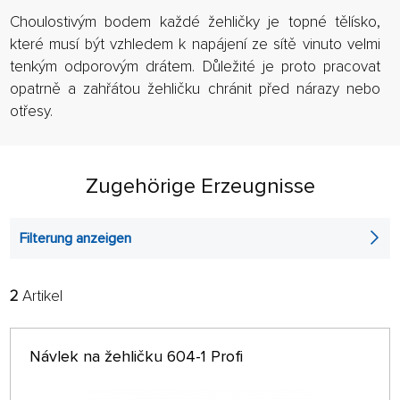
Choulostivým bodem každé žehličky je topné tělísko,
které musí být vzhledem k napájení ze sítě vinuto velmi
tenkým odporovým drátem. Důležité je proto pracovat
opatrně a zahřátou žehličku chránit před nárazy nebo
otřesy.
Zugehörige Erzeugnisse
Filterung anzeigen
2
Artikel
FILTER:
SORTIEREN:
ALPHABETISCH
nur auf Lager
Návlek na žehličku 604-1 Profi
64 AUF SEITE