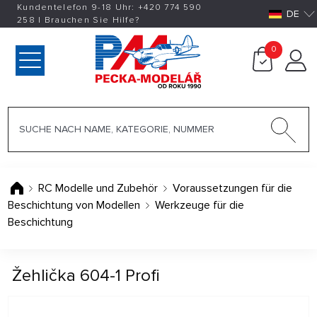
Kundentelefon 9-18 Uhr:
+420
774 590
DE
258
|
Brauchen Sie Hilfe?
0
RC Modelle und Zubehör
Voraussetzungen für die
Beschichtung von Modellen
Werkzeuge für die
Beschichtung
Žehlička 604-1 Profi