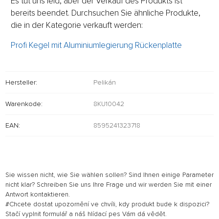
Es tut uns leid, aber der Verkauf des Produkts ist
bereits beendet. Durchsuchen Sie ähnliche Produkte,
die in der Kategorie verkauft werden:
Profi Kegel mit Aluminiumlegierung Rückenplatte
Hersteller:
Pelikán
Warenkode:
8KU10042
EAN:
8595241323718
Sie wissen nicht, wie Sie wählen sollen? Sind Ihnen einige Parameter
nicht klar? Schreiben Sie uns Ihre Frage und wir werden Sie mit einer
Antwort kontaktieren.
#Chcete dostat upozornění ve chvíli, kdy produkt bude k dispozici?
Stačí vyplnit formulář a náš hlídací pes Vám dá vědět.