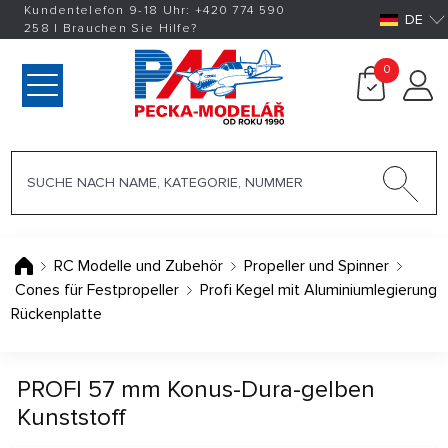
Kundentelefon 9-18 Uhr:
+420
774 590
DE
258
|
Brauchen Sie Hilfe?
0
RC Modelle und Zubehör
Propeller und Spinner
Cones für Festpropeller
Profi Kegel mit Aluminiumlegierung
Rückenplatte
PROFI 57 mm Konus-Dura-gelben
Kunststoff