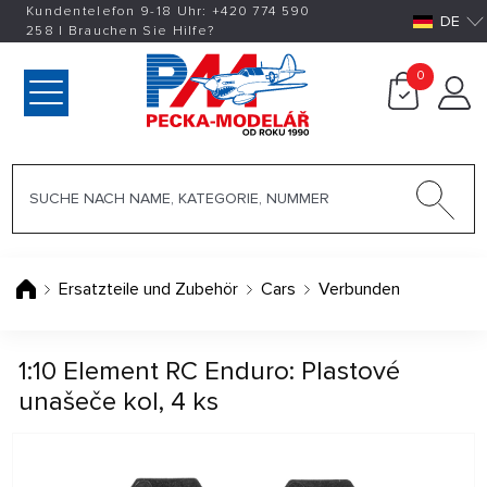
Kundentelefon 9-18 Uhr:
+420
774 590
DE
258
|
Brauchen Sie Hilfe?
0
Ersatzteile und Zubehör
Cars
Verbunden
1:10 Element RC Enduro: Plastové
unašeče kol, 4 ks