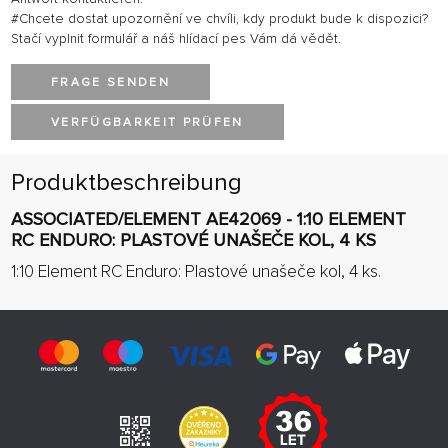
#Chcete dostat upozornění ve chvíli, kdy produkt bude k dispozici?
Stačí vyplnit formulář a náš hlídací pes Vám dá vědět.
FRAGE SENDEN
VERFÜGBARKEIT PRÜFEN
Produktbeschreibung
ASSOCIATED/ELEMENT AE42069 - 1:10 ELEMENT
RC ENDURO: PLASTOVÉ UNAŠEČE KOL, 4 KS
1:10 Element RC Enduro: Plastové unašeče kol, 4 ks.