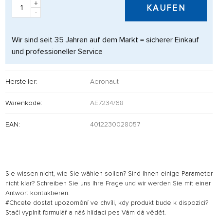
+
KAUFEN
-
Wir sind seit 35 Jahren auf dem Markt = sicherer Einkauf
und professioneller Service
Hersteller:
Aeronaut
Warenkode:
AE7234/68
EAN:
4012230028057
Sie wissen nicht, wie Sie wählen sollen? Sind Ihnen einige Parameter
nicht klar? Schreiben Sie uns Ihre Frage und wir werden Sie mit einer
Antwort kontaktieren.
#Chcete dostat upozornění ve chvíli, kdy produkt bude k dispozici?
Stačí vyplnit formulář a náš hlídací pes Vám dá vědět.