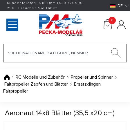
Kundentelefon 9-18 Uhr:
+420
774 590
DE
258
|
Brauchen Sie Hilfe?
0
RC Modelle und Zubehör
Propeller und Spinner
Faltpropeller Zapfen und Blätter
Ersatzklingen
Faltpropeller
Aeronaut 14x8 Blätter (35,5 x20 cm)