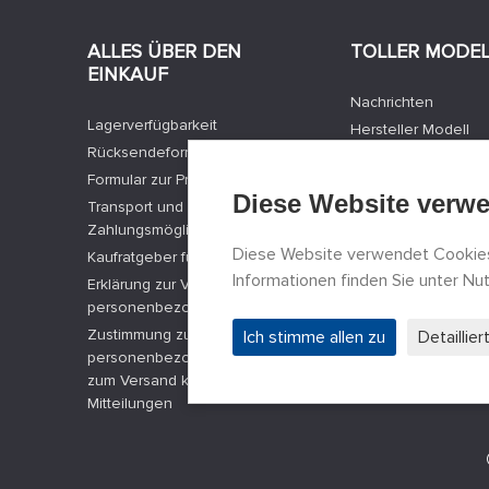
ALLES ÜBER DEN
TOLLER MODE
EINKAUF
Nachrichten
Lagerverfügbarkeit
Hersteller Modell
Rücksendeformular
Stellenangebote
Formular zur Produktbeschwerde
Kontakte
Diese Website verw
Transport und
Registrierung
Zahlungsmöglichkeiten
Datenschutz
Diese Website verwendet Cookies
Kaufratgeber für Modelle
Cookies Einstellun
Informationen finden Sie unter N
Erklärung zur Verarbeitung
Facebook
personenbezogener Daten
Zustimmung zur Verarbeitung
Ich stimme allen zu
Detaillie
personenbezogener Daten und
zum Versand kommerzieller
Mitteilungen