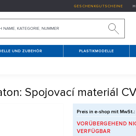
GESCHENKGUTSCHEINE
H
DELLE UND ZUBEHÖR
PLASTIKMODELLE
aton: Spojovací materiál CV
Preis in e-shop mit MwSt.:
VORÜBERGEHEND NI
VERFÜGBAR