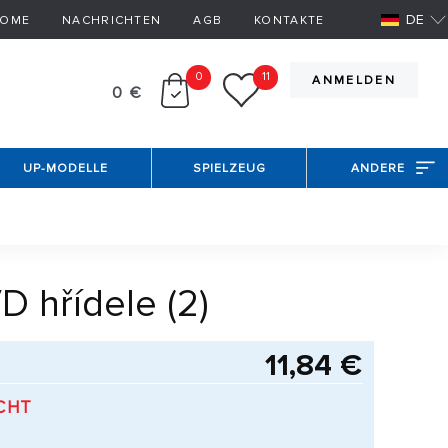
DE
OME
NACHRICHTEN
AGB
KONTAKTE
0
11
ANMELDEN
0 €
UP-MODELLE
SPIELZEUG
ANDERE
D hřídele (2)
11,84 €
CHT