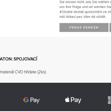
Sie wissen nicht, wie Sie wählen 
uns Ihre Frage und wir werden Sie
#Chcete dostat upozornění ve chví
náš hlídací pes Vám dá vědět.
FRAGE SENDEN
RATON: SPOJOVACÍ
materiál CVD hřídele (2ks).