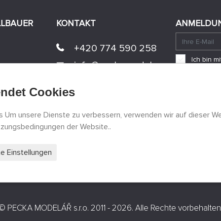
LLBAUER
KONTAKT
ANMELDUN
+420 774 590 258
Ich bin 
info@
peckamodel.cz
einverst
STEINGESCHÄFTE
endet Cookies
3x Prag
 Um unsere Dienste zu verbessern, verwenden wir auf dieser We
gen
utzungsbedingungen der Website..
rte Einstellungen
©
PECKA MODELÁŘ s.r.o.
2011 - 2026. Alle Rechte vorbehalten