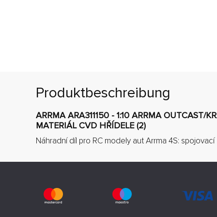
Produktbeschreibung
ARRMA ARA311150 - 1:10 ARRMA OUTCAST/K
MATERIÁL CVD HŘÍDELE (2)
Náhradní díl pro RC modely aut Arrma 4S: spojovací 