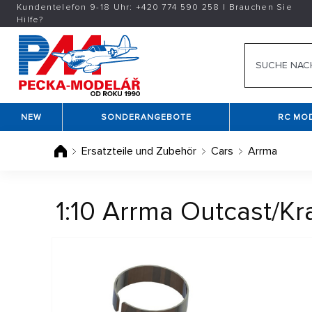
Kundentelefon 9-18 Uhr:
+420
774 590 258
|
Brauchen Sie
Hilfe?
NEW
SONDERANGEBOTE
RC MO
Ersatzteile und Zubehör
Cars
Arrma
1:10 Arrma Outcast/Kr