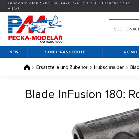
Kundentelefon 9-18 Uhr:
+420
774 590 258
|
Brauchen Sie
Hilfe?
NEW
SONDERANGEBOTE
RC MO
Ersatzteile und Zubehör
Hubschrauber
Bla
Blade InFusion 180: R