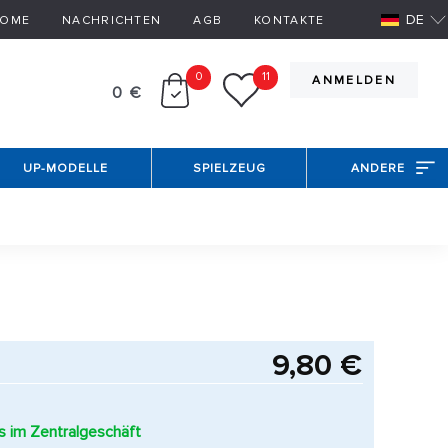
DE
OME
NACHRICHTEN
AGB
KONTAKTE
0
11
ANMELDEN
0 €
UP-MODELLE
SPIELZEUG
ANDERE
9,80 €
es im Zentralgeschäft