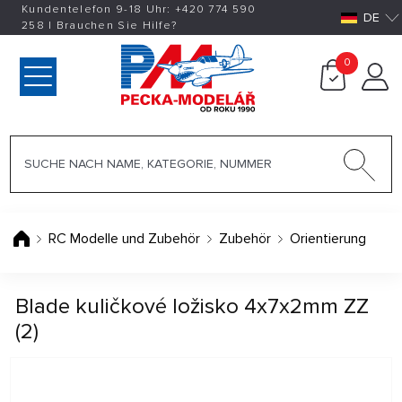
Kundentelefon 9-18 Uhr:
+420
774 590
DE
258
|
Brauchen Sie Hilfe?
0
RC Modelle und Zubehör
Zubehör
Orientierung
Blade kuličkové ložisko 4x7x2mm ZZ
(2)