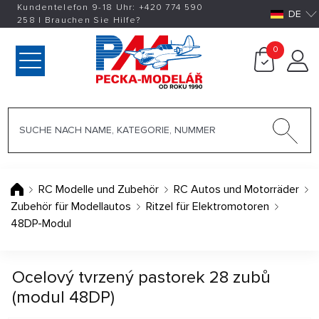
Kundentelefon 9-18 Uhr:
+420
774 590
DE
258
|
Brauchen Sie Hilfe?
0
RC Modelle und Zubehör
RC Autos und Motorräder
Zubehör für Modellautos
Ritzel für Elektromotoren
48DP-Modul
Ocelový tvrzený pastorek 28 zubů
(modul 48DP)