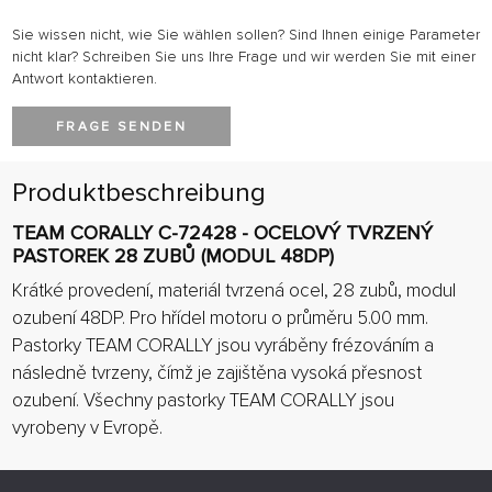
Sie wissen nicht, wie Sie wählen sollen? Sind Ihnen einige Parameter
nicht klar? Schreiben Sie uns Ihre Frage und wir werden Sie mit einer
Antwort kontaktieren.
FRAGE SENDEN
Produktbeschreibung
TEAM CORALLY C-72428 - OCELOVÝ TVRZENÝ
PASTOREK 28 ZUBŮ (MODUL 48DP)
Krátké provedení, materiál tvrzená ocel, 28 zubů, modul
ozubení 48DP. Pro hřídel motoru o průměru 5.00 mm.
Pastorky TEAM CORALLY jsou vyráběny frézováním a
následně tvrzeny, čímž je zajištěna vysoká přesnost
ozubení. Všechny pastorky TEAM CORALLY jsou
vyrobeny v Evropě.