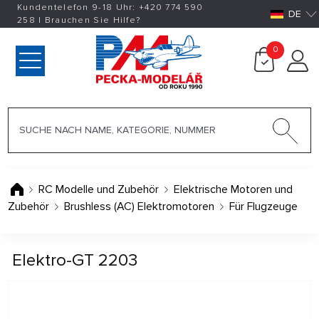
Kundentelefon 9-18 Uhr:
+420
774 590
DE
258
|
Brauchen Sie Hilfe?
0
RC Modelle und Zubehör
Elektrische Motoren und
Zubehör
Brushless (AC) Elektromotoren
Für Flugzeuge
Elektro-GT 2203