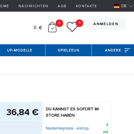
DE
OME
NACHRICHTEN
AGB
KONTAKTE
0
11
ANMELDEN
0 €
UP-MODELLE
SPIELZEUG
ANDERE
DU KANNST ES SOFORT IM
36,84 €
STORE HABEN:
4
Nademlejnská - eshop
stk