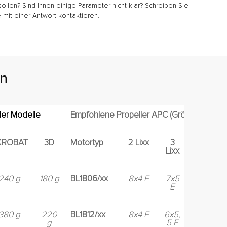
sollen? Sind Ihnen einige Parameter nicht klar? Schreiben Sie
 mit einer Antwort kontaktieren.
en
er Modelle
Empfohlene Propeller APC (Größe in den Zo
KROBAT
3D
Motortyp
2 Lixx
3
4
Lixx
Lixx
240 g
180 g
BL1806/xx
8x4 E
7x5
E
380 g
220
BL1812/xx
8x4 E
6x5,
g
5 E