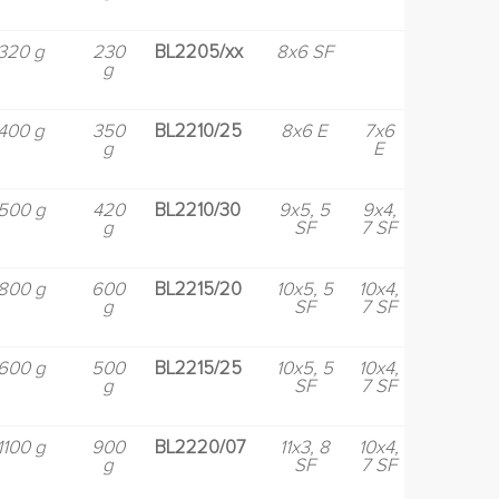
320 g
230
BL2205/xx
8x6 SF
g
400 g
350
BL2210/25
8x6 E
7x6
g
E
500 g
420
BL2210/30
9x5, 5
9x4,
g
SF
7 SF
800 g
600
BL2215/20
10x5, 5
10x4,
g
SF
7 SF
600 g
500
BL2215/25
10x5, 5
10x4,
g
SF
7 SF
1100 g
900
BL2220/07
11x3, 8
10x4,
g
SF
7 SF