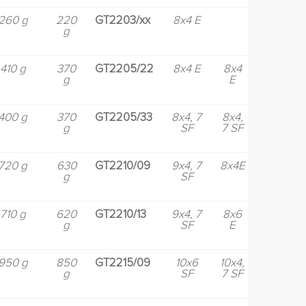
260 g
220
GT2203/xx
8x4 E
g
410 g
370
GT2205/22
8x4 E
8x4
g
E
400 g
370
GT2205/33
8x4, 7
8x4,
g
SF
7 SF
720 g
630
GT2210/09
9x4, 7
8x4E
g
SF
710 g
620
GT2210/13
9x4, 7
8x6
g
SF
E
950 g
850
GT2215/09
10x6
10x4,
g
SF
7 SF