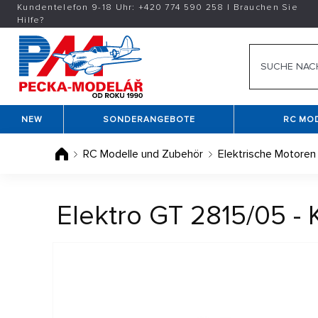
Kundentelefon 9-18 Uhr:
+420
774 590 258
|
Brauchen Sie
Hilfe?
NEW
SONDERANGEBOTE
RC MO
RC Modelle und Zubehör
Elektrische Motoren
Elektro GT 2815/05 -