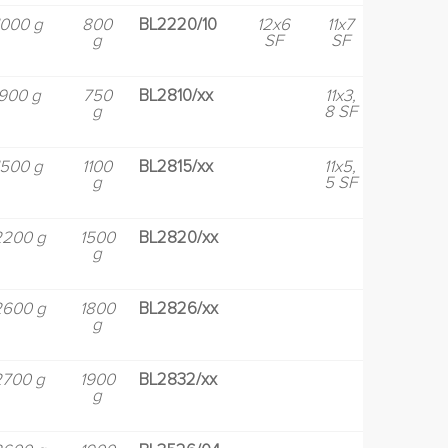
1000 g
800
BL2220/10
12x6
11x7
g
SF
SF
900 g
750
BL2810/xx
11x3,
11x7
g
8 SF
E
1500 g
1100
BL2815/xx
11x5,
11x7
g
5 SF
E
2200 g
1500
BL2820/xx
12x6
g
E
2600 g
1800
BL2826/xx
12x8
g
E
2700 g
1900
BL2832/xx
13x6,
g
5 E