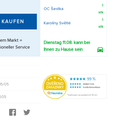
1
OC Šestka
stk
1
KAUFEN
Karolíny Světlé
stk
dem Markt =
Dienstag 11.08. kann bei
ioneller Service
Ihnen zu Hause sein
15/05
1505
: