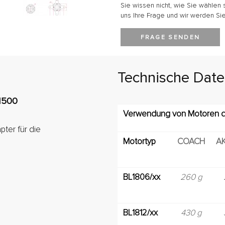
Sie wissen nicht, wie Sie wählen 
uns Ihre Frage und wir werden Sie
FRAGE SENDEN
Technische Dat
1500
Verwendung von Motoren d
pter für die
Motortyp
COACH
A
BL1806/xx
260 g
BL1812/xx
430 g