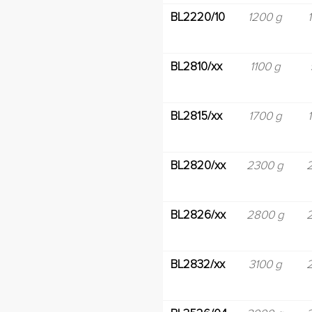
BL2220/10
1200 g
BL2810/xx
1100 g
BL2815/xx
1700 g
BL2820/xx
2300 g
BL2826/xx
2800 g
BL2832/xx
3100 g