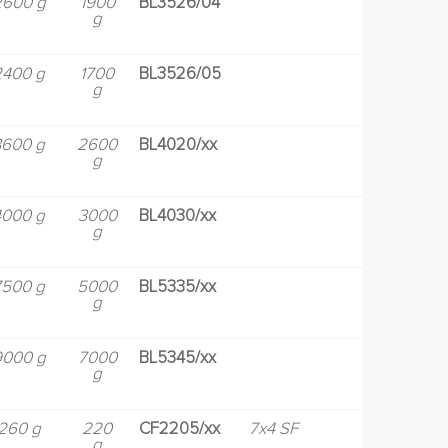
2600 g
1900
BL3526/04
g
2400 g
1700
BL3526/05
g
3600 g
2600
BL4020/xx
g
4000 g
3000
BL4030/xx
g
7500 g
5000
BL5335/xx
g
9000 g
7000
BL5345/xx
g
260 g
220
CF2205/xx
7x4 SF
g