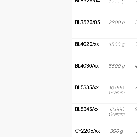
BL3526/04
3000 g
BL3526/05
2800 g
BL4020/xx
4500 g
BL4030/xx
5500 g
BL5335/xx
10.000
Gramm
BL5345/xx
12.000
Gramm
CF2205/xx
300 g