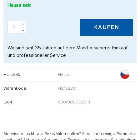
Hause sein
+
KAUFEN
-
Wir sind seit 35 Jahren auf dem Markt = sicherer Einkauf
und professioneller Service
Hersteller:
Hacker
Warenkode:
HC1328C
EAN:
6301000002518
Sie wissen nicht, wie Sie wählen sollen? Sind Ihnen einige Parameter
nicht klar? Schreiben Sie uns Ihre Frage und wir werden Sie mit einer