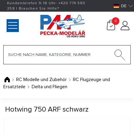
Kundentelefon 9-18 Uhr:
+420
774 590
DE
258
|
Brauchen Sie Hilfe?
0
RC Modelle und Zubehör
RC Flugzeuge und
Ersatzteile
Delta und Fliegen
Hotwing 750 ARF schwarz