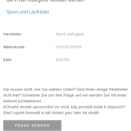
Spurs und Laufräder
Hersteller:
Nicht verfügbar
Warenkode:
HY025-00701
EAN:
500701
Sie wissen nicht, wie Sie wählen sollen? Sind Ihnen einige Parameter
nicht klar? Schreiben Sie uns Ihre Frage und wir werden Sie mit einer
Antwort kontaktieren.
#Chcete dostat upozornění ve chvíli, kdy produkt bude k dispozici?
Stačí vyplnit formulář a náš hlídací pes Vám dá vědět.
FRAGE SENDEN