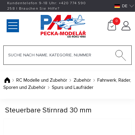
Kundentelefon 9-18 Uhr:
+420
774 590
DE
258
|
Brauchen Sie Hilfe?
0
RC Modelle und Zubehör
Zubehör
Fahrwerk, Räder,
Sporen und Zubehör
Spurs und Laufräder
Steuerbare Stirnrad 30 mm