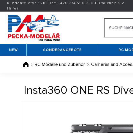
Kundentelefon 9-18 Uhr:
+420
774 590 258
|
Brauchen Sie
Hilfe?
NEW
SONDERANGEBOTE
RC MO
RC Modelle und Zubehör
Cameras and Acces
Insta360 ONE RS Dive