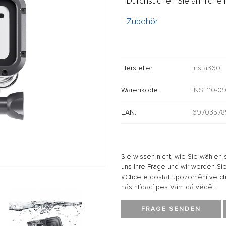
Durchsuchen Sie ähnliche P
Zubehör
Hersteller:
Insta360
Warenkode:
INST110-0
EAN:
69703578
Sie wissen nicht, wie Sie wählen 
uns Ihre Frage und wir werden Sie
#Chcete dostat upozornění ve chví
náš hlídací pes Vám dá vědět.
FRAGE SENDEN