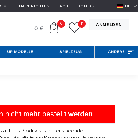
DE
OME
NACHRICHTEN
AGB
KONTAKTE
0
11
ANMELDEN
0 €
UP-MODELLE
SPIELZEUG
ANDERE
 nicht mehr bestellt werden
erkauf des Produkts ist bereits beendet.